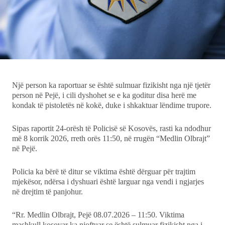
Ekonomi
Teknologji
Udhëtime
Një person ka raportuar se është sulmuar fizikisht nga një tjetër
DuVideo
person në Pejë, i cili dyshohet se e ka goditur disa herë me
kondak të pistoletës në kokë, duke i shkaktuar lëndime trupore.
Sipas raportit 24-orësh të Policisë së Kosovës, rasti ka ndodhur
më 8 korrik 2026, rreth orës 11:50, në rrugën “Medlin Olbrajt”
në Pejë.
Policia ka bërë të ditur se viktima është dërguar për trajtim
mjekësor, ndërsa i dyshuari është larguar nga vendi i ngjarjes
në drejtim të panjohur.
“Rr. Medlin Olbrajt, Pejë 08.07.2026 – 11:50. Viktima
mashkull kosovar ka njoftuar se është sulmuar fizikisht nga i