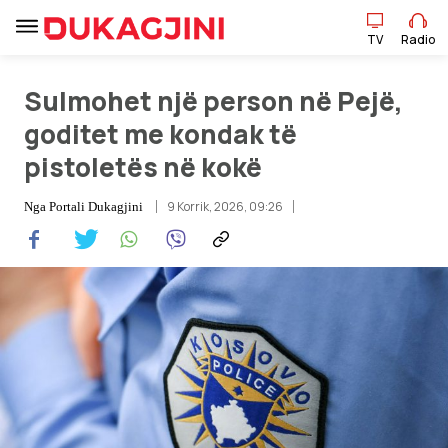
TV
Radio
TV
Radio
Sulmohet një person në Pejë,
goditet me kondak të
pistoletës në kokë
Lajme
9 Korrik, 2026, 09:26
Nga
Portali Dukagjini
Sport
Pikëpamje
Art Jete
Kulturë
Showbiz