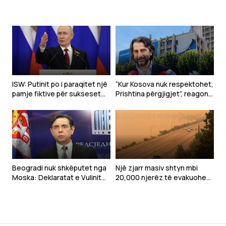
Beograd – a ishin raportet e
tyre me Kosovën arsyeja?
ISW: Putinit po i paraqitet një
“Kur Kosova nuk respektohet,
pamje fiktive për sukseset
Prishtina përgjigjet”, reagon
ushtarake
Rama pas deklaratës së
Zelenskyt në Beograd
Beogradi nuk shkëputet nga
Një zjarr masiv shtyn mbi
Moska: Deklaratat e Vulinit
20,000 njerëz të evakuohen
kundër BE-së tregojnë
në Kanadanë perëndimore
vazhdimin e politikës pro-
ruse të Serbisë