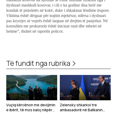
dyshuari mashkull kosovar, i cili e ka goditur disa herë me
kondak të pistoletës në kokë, duke i shkaktuar lëndime trupore.
Viktima është dërguar për trajtim mjekësor, ndërsa i dyshuari
pas kryerjes së veprës është larguar në drejtim të panjohur. Në
konsultim me prokurorin është iniciuar rasti dhe mbetet në
hetime”, thuhet në raportin policor.
Të fundit nga rubrika
Vuçiq kërcënon me devijimin
Zelensky shkarkoi tre
e Ibërit, të mos kaloj nëpër
ambasadorë në Ballkanin
Kosovë
Perëndimor para vizitës në