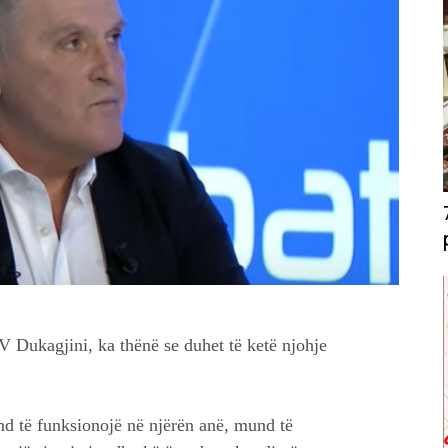
V Dukagjini, ka thënë se duhet të ketë njohje
und të funksionojë në njërën anë, mund të