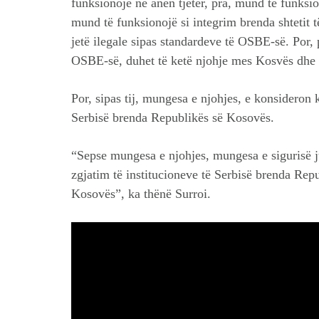
funksionojë në anën tjetër, pra, mund të funksi
mund të funksionojë si integrim brenda shtetit 
jetë ilegale sipas standardeve të OSBE-së. Por, 
OSBE-së, duhet të ketë njohje mes Kosvës dhe S
Por, sipas tij, mungesa e njohjes, e konsideron k
Serbisë brenda Republikës së Kosovës.
“Sepse mungesa e njohjes, mungesa e sigurisë ju
zgjatim të institucioneve të Serbisë brenda Rep
Kosovës”, ka thënë Surroi.