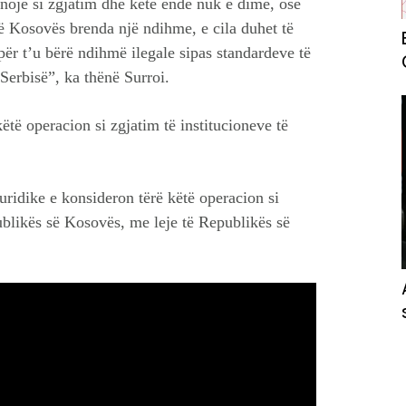
onojë si zgjatim dhe këtë ende nuk e dimë, ose
të Kosovës brenda një ndihme, e cila duhet të
për t’u bërë ndihmë ilegale sipas standardeve të
erbisë”, ka thënë Surroi.
ëtë operacion si zgjatim të institucioneve të
ridike e konsideron tërë këtë operacion si
ublikës së Kosovës, me leje të Republikës së