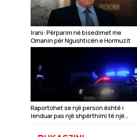
Irani: Përparim në bisedimet me
Omanin për Ngushticën e Hormuzit
Raportohet se një person është i
lenduar pas një shpërthimi të një
veture në Gjilan