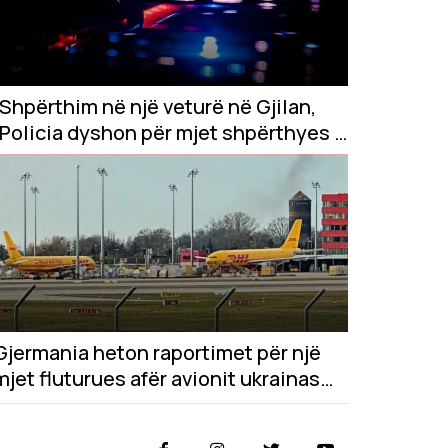
Shpërthim në një veturë në Gjilan,
Policia dyshon për mjet shpërthyes –
një i plagosur rëndë
Gjermania heton raportimet për një
mjet fluturues afër avionit ukrainas
në aeroportin e Lajpcigut