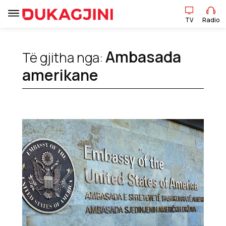
TV
Radio
Ambasada
Të gjitha nga:
TV
Radio
amerikane
Lajme
Sport
Pikëpamje
Art Jete
Kulturë