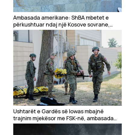
Showbiz
Ekonomi
Ambasada amerikane: ShBA mbetet e
përkushtuar ndaj një Kosove sovrane,
multietnike e demokratike
Teknologji
Udhëtime
DuVideo
Ushtarët e Gardës së Iowas mbajnë
trajnim mjekësor me FSK-në, ambasada
amerikane: Së bashku më të fortë