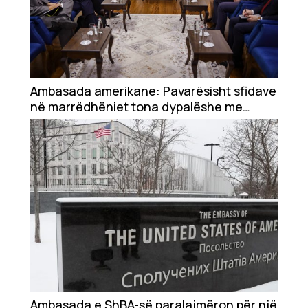
Ambasada amerikane: Pavarësisht sfidave
në marrëdhëniet tona dypalëshe me
Kosovën, mbështetja mbetet e palëkundur
Ambasada e ShBA-së paralajmëron për një