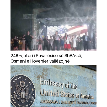
248-vjetori i Pavarësisë së ShBA-së,
Osmani e Hovenier vallëzojnë