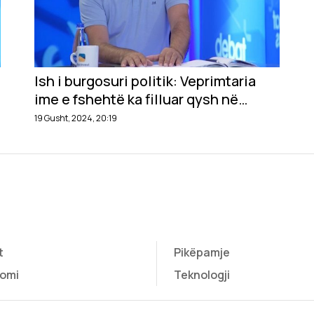
Ish i burgosuri politik: Veprimtaria
ime e fshehtë ka filluar qysh në
bankat e shkollës së mesme
19 Gusht, 2024, 20:19
t
Pikëpamje
omi
Teknologji