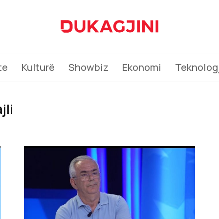
te
Kulturë
Showbiz
Ekonomi
Teknologj
jli