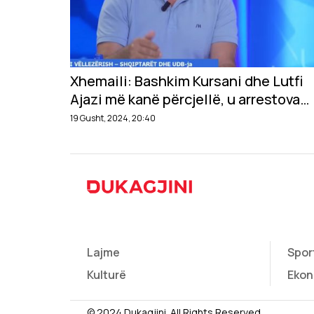
Xhemaili: Bashkim Kursani dhe Lutfi
Ajazi më kanë përcjellë, u arrestova
në Prishtinë
19 Gusht, 2024, 20:40
Lajme
Spor
Kulturë
Ekon
© 2024 Dukagjini. All Rights Reserved