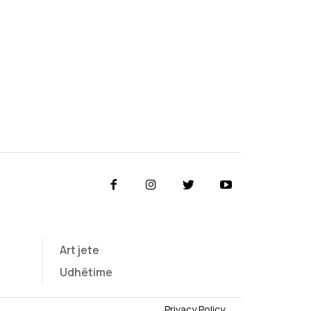
Art jete
Udhëtime
Privacy Policy