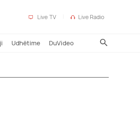
Live TV
Live Radio
i
Udhëtime
DuVideo