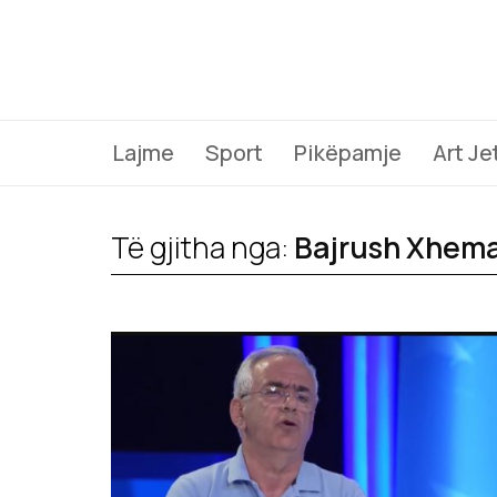
Lajme
Sport
Pikëpamje
Art Je
Të gjitha nga:
Bajrush Xhema