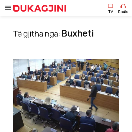
TV
Radio
Buxheti
Të gjitha nga:
TV
Radio
Lajme
Sport
Pikëpamje
Art Jete
Kulturë