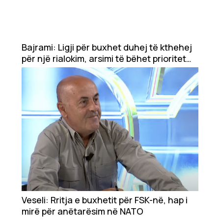
Bajrami: Ligji për buxhet duhej të kthehej
për një rialokim, arsimi të bëhet prioritet
kombëtar
Veseli: Rritja e buxhetit për FSK-në, hap i
mirë për anëtarësim në NATO