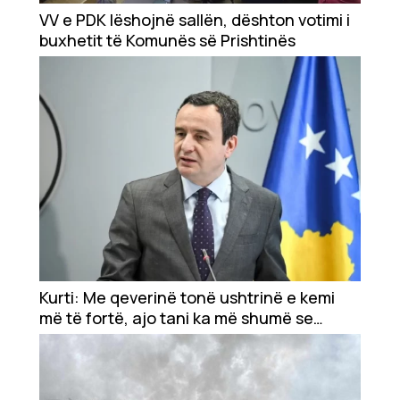
Showbiz
VV e PDK lëshojnë sallën, dështon votimi i
buxhetit të Komunës së Prishtinës
Ekonomi
Teknologji
Udhëtime
DuVideo
Kurti: Me qeverinë tonë ushtrinë e kemi
më të fortë, ajo tani ka më shumë se
dyfishim buxheti