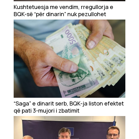
Showbiz
Kushtetuesja me vendim, rregullorja e
BQK-së “për dinarin” nuk pezullohet
Ekonomi
Teknologji
Udhëtime
DuVideo
“Saga” e dinarit serb, BQK-ja liston efektet
që pati 3-mujori i zbatimit