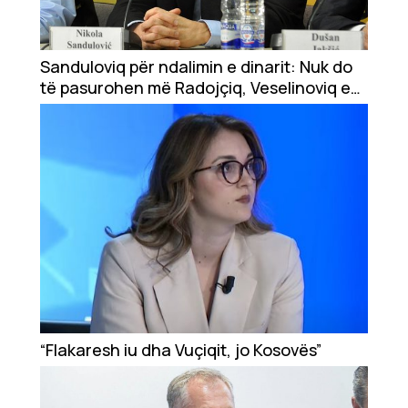
Sanduloviq për ndalimin e dinarit: Nuk do
të pasurohen më Radojçiq, Veselinoviq e
kriminelë të tjerë
“Flakaresh iu dha Vuçiqit, jo Kosovës”