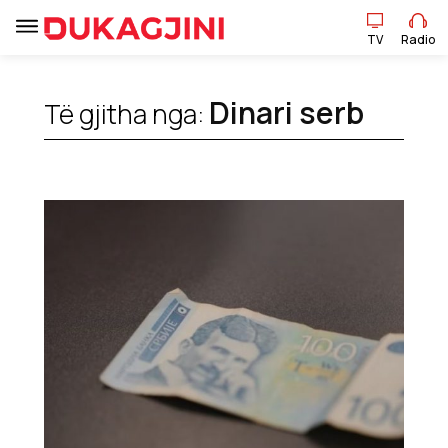
TV
Radio
Dinari serb
Të gjitha nga:
TV
Radio
Lajme
Sport
Pikëpamje
Art Jete
Kulturë