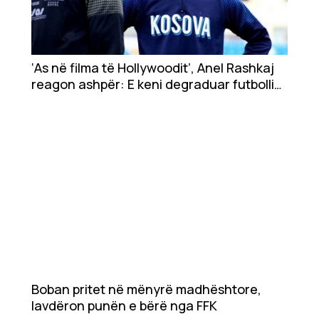
‘As në filma të Hollywoodit’, Anel Rashkaj
reagon ashpër: E keni degraduar futbollin
në Kosovë
Boban pritet në mënyrë madhështore,
lavdëron punën e bërë nga FFK