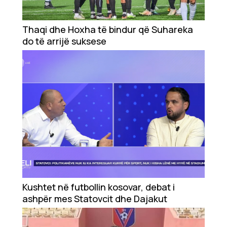
Ekonomi
Thaqi dhe Hoxha të bindur që Suhareka
Teknologji
do të arrijë suksese
Udhëtime
DuVideo
Kushtet në futbollin kosovar, debat i
ashpër mes Statovcit dhe Dajakut