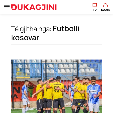
TV
Radio
TV
Radio
Futbolli
Të gjitha nga:
kosovar
Lajme
Sport
Pikëpamje
Art Jete
Kulturë
Showbiz