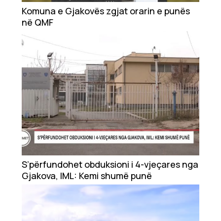
Showbiz
Komuna e Gjakovës zgjat orarin e punës
në QMF
Ekonomi
Teknologji
Udhëtime
DuVideo
S’përfundohet obduksioni i 4-vjeçares nga
Gjakova, IML: Kemi shumë punë