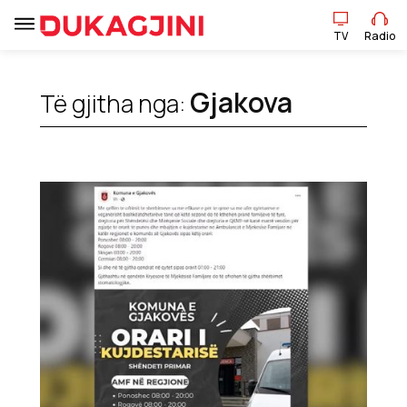
TV
Radio
Gjakova
Të gjitha nga:
TV
Radio
Lajme
Sport
Pikëpamje
Art Jete
Kulturë