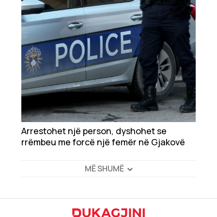
Autoritetet belge zbarkojnë në Kosovë
Arrestohet një person, dyshohet se
rrëmbeu me forcë një femër në Gjakovë
MË SHUMË