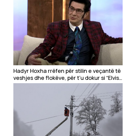
Hadyr Hoxha rrëfen për stilin e veçantë të
veshjes dhe flokëve, për t’u dokur si “Elvis
Presley”