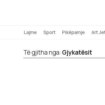
Lajme
Sport
Pikëpamje
Art Je
Të gjitha nga:
Gjykatësit