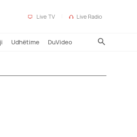
Live TV
Live Radio
i
Udhëtime
DuVideo