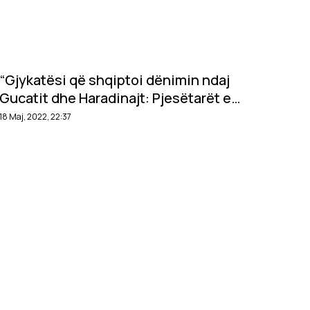
“Gjykatësi që shqiptoi dënimin ndaj
Gucatit dhe Haradinajt: Pjesëtarët e
Grupit Drenica i kishte quajtur kafshë
18 Maj, 2022, 22:37
që duhen zbutur”