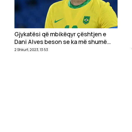
Gjykatësi që mbikëqyr çështjen e
Dani Alves beson se ka më shumë
prova kundër tij
2 Shkurt, 2023, 13:53