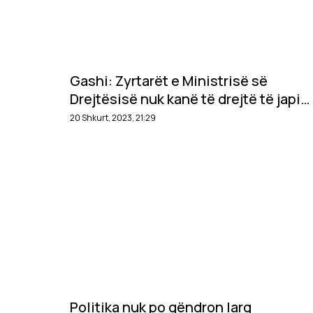
Gashi: Zyrtarët e Ministrisë së
Drejtësisë nuk kanë të drejtë të japin
verdikte gjyqësore nëpër televizione
20 Shkurt, 2023, 21:29
Politika nuk po qëndron larg