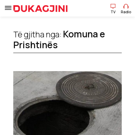
TV
Radio
Komuna e
Të gjitha nga:
TV
Radio
Prishtinës
Lajme
Sport
Pikëpamje
Art Jete
Kulturë