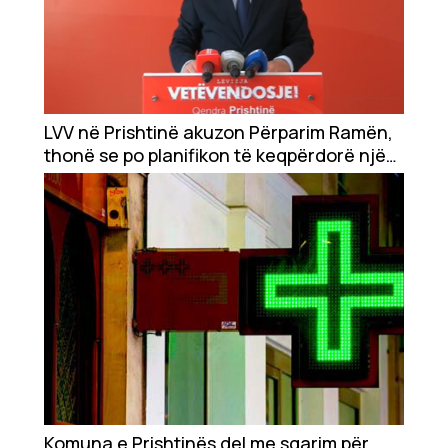
LVV në Prishtinë akuzon Përparim Ramën,
thonë se po planifikon të keqpërdorë një
tender në vlerë prej 10 milionë euro
Komuna e Prishtinës del me sqarim për