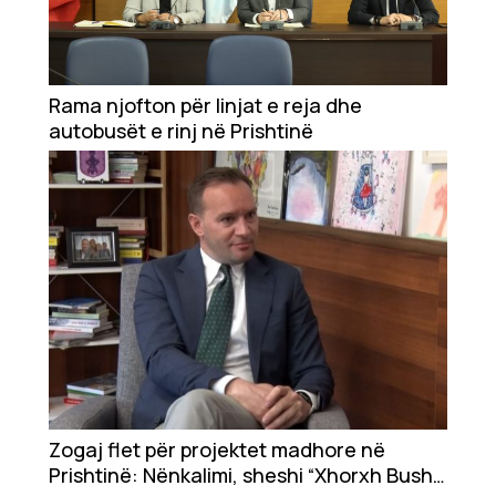
Rama njofton për linjat e reja dhe
autobusët e rinj në Prishtinë
Zogaj flet për projektet madhore në
Prishtinë: Nënkalimi, sheshi “Xhorxh Bush”