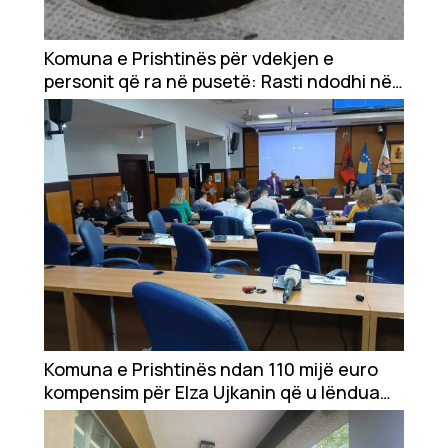
Showbiz
Ekonomi
Komuna e Prishtinës për vdekjen e
personit që ra në pusetë: Rasti ndodhi në
rrugën që është kompetencë e qeverisë
Teknologji
Udhëtime
DuVideo
Komuna e Prishtinës ndan 110 mijë euro
kompensim për Elza Ujkanin që u lëndua
nga rënia e kulmit të komunës