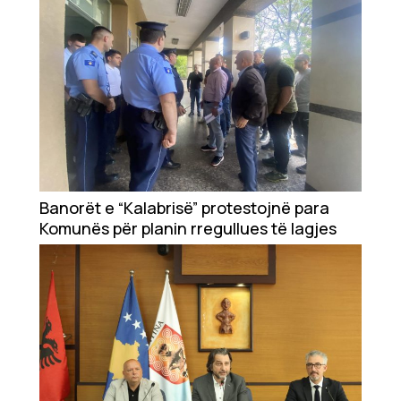
Banorët e “Kalabrisë” protestojnë para
Komunës për planin rregullues të lagjes