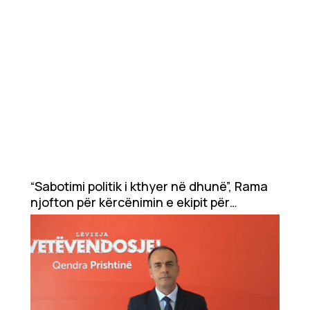
e Lojërat Mesdhetare, prioritet i yni
“Sabotimi politik i kthyer në dhunë”, Rama
njofton për kërcënimin e ekipit për
mbledhjen e mbeturinave