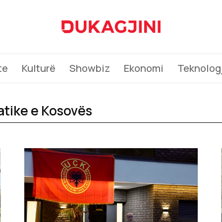
te
Kulturë
Showbiz
Ekonomi
Teknologj
atike e Kosovës