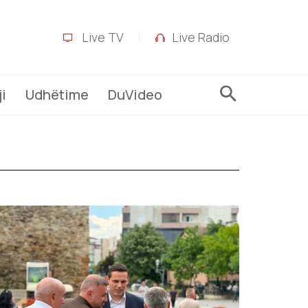
Live TV
Live Radio
i
Udhëtime
DuVideo