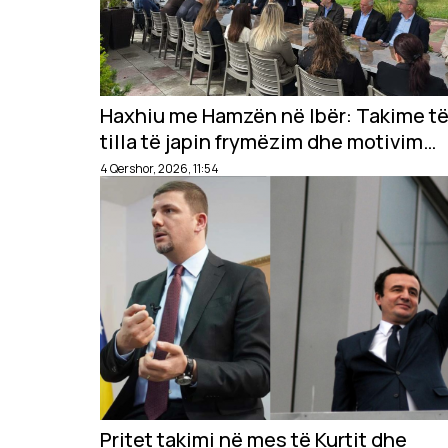
Haxhiu me Hamzën në Ibër: Takime t
tilla të japin frymëzim dhe motivim
për të punuar edhe më shumë
4 Qershor, 2026, 11:54
Pritet takimi në mes të Kurtit dhe