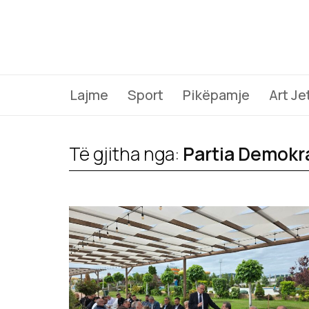
Lajme
Sport
Pikëpamje
Art Je
Të gjitha nga:
Partia Demokr