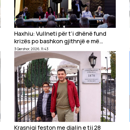
ë
Haxhiu: Vullneti për t’i dhënë fund
krizës po bashkon gjithnjë e më
shumë qytetarët rreth vizionit dhe
3 Qershor, 2026, 11:43
programit të PDK-së
Krasniqi feston me djalin e tij 28