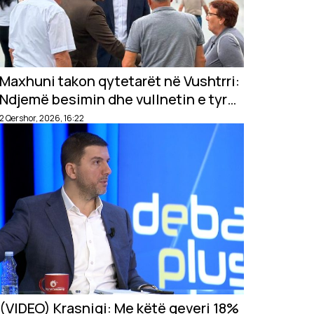
Maxhuni takon qytetarët në Vushtrri:
Ndjemë besimin dhe vullnetin e tyre
për të ecur përpara
2 Qershor, 2026, 16:22
(VIDEO) Krasniqi: Me këtë qeveri 18%