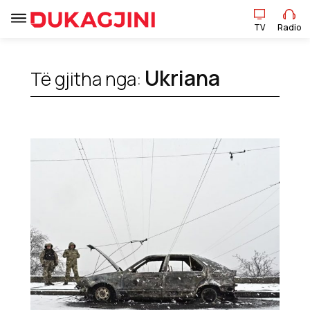
TV
Radio
TV
Radio
Ukriana
Të gjitha nga:
Lajme
Sport
Pikëpamje
Art Jete
Kulturë
Showbiz