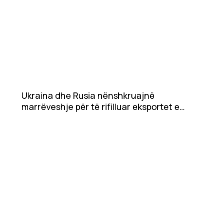
Ukraina dhe Rusia nënshkruajnë
marrëveshje për të rifilluar eksportet e
drithërave