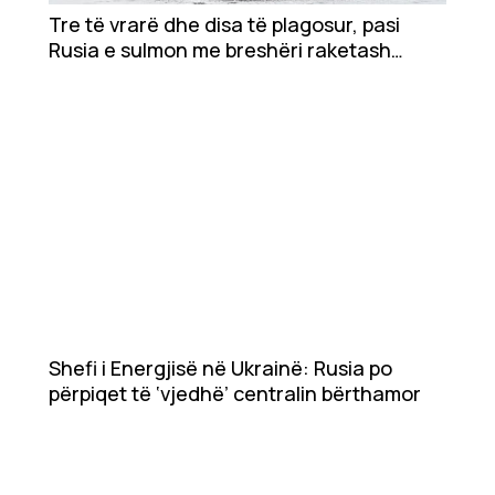
Ekonomi
Tre të vrarë dhe disa të plagosur, pasi
Rusia e sulmon me breshëri raketash
Teknologji
Ukrainën
Udhëtime
DuVideo
Shefi i Energjisë në Ukrainë: Rusia po
përpiqet të ‘vjedhë’ centralin bërthamor