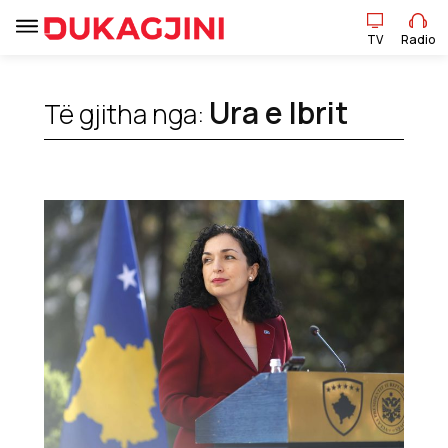
TV
Radio
Ura e Ibrit
Të gjitha nga:
TV
Radio
Lajme
Sport
Pikëpamje
Art Jete
Kulturë