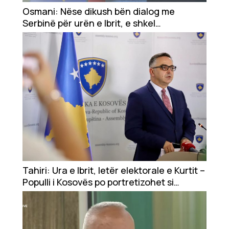
Showbiz
Osmani: Nëse dikush bën dialog me
Serbinë për urën e Ibrit, e shkel
Ekonomi
sovranitetin
Teknologji
Udhëtime
DuVideo
Tahiri: Ura e Ibrit, letër elektorale e Kurtit –
Populli i Kosovës po portretizohet si
agresor