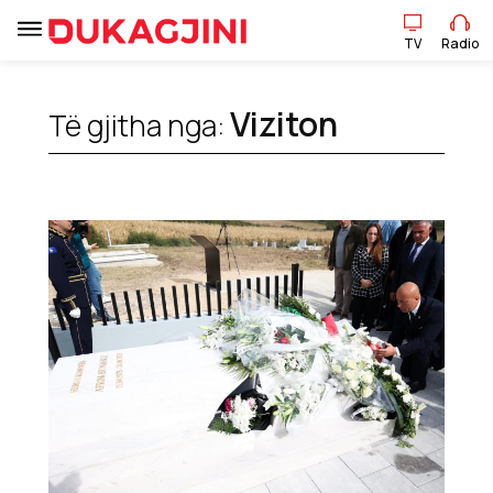
TV
Radio
Viziton
Të gjitha nga:
TV
Radio
Lajme
Sport
Pikëpamje
Art Jete
Kulturë