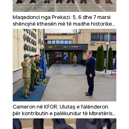
Maqedonci nga Prekazi: 5, 6 dhe 7 marsi
shënojnë kthesën më të madhe historike
të popullit të Kosovës
Cameron në KFOR, Ulutaş e falënderon
për kontributin e palëkundur të Mbretërisë
së Bashkuar