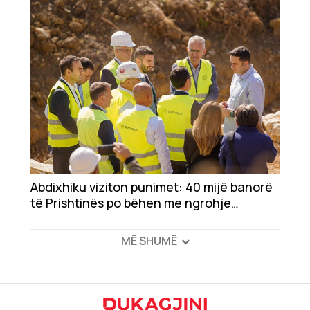
horizonte është lakuar lufta e pastërt e
UÇK-së
Abdixhiku viziton punimet: 40 mijë banorë
të Prishtinës po bëhen me ngrohje
qendrore për herë të parë
MË SHUMË