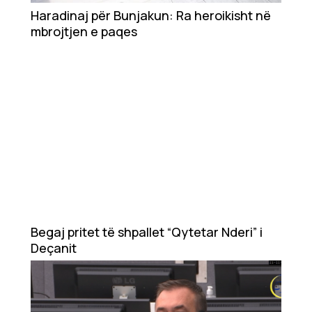
Showbiz
Haradinaj për Bunjakun: Ra heroikisht në
mbrojtjen e paqes
Ekonomi
Teknologji
Udhëtime
DuVideo
Begaj pritet të shpallet “Qytetar Nderi” i
Deçanit