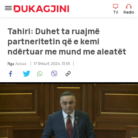
TV
Radio
TV
Radio
Tahiri: Duhet ta ruajmë
partneritetin që e kemi
ndërtuar me mund me aleatët
Lajme
17 Shkurt, 2024, 13:55
Nga
Antian
Sport
Pikëpamje
Art Jete
Kulturë
Showbiz