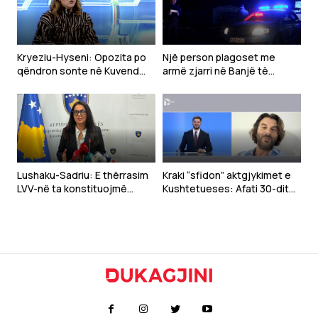
Kryeziu-Hyseni: Opozita po
Një person plagoset me
qëndron sonte në Kuvend
armë zjarri në Banjë të
sepse e di që nuk do të ketë
Istogut, i dyshuari në arrati
zhvillim
Lushaku-Sadriu: E thërrasim
Kraki “sfidon” aktgjykimet e
LVV-në ta konstituojmë
Kushtetueses: Afati 30-ditor
sonte Kuvendin
për konstituimin duhet të
llogaritet nga betimi i
deputetëve