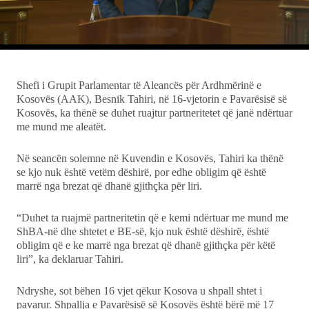
Ekonomi
Teknologji
Udhëtime
Shefi i Grupit Parlamentar të Aleancës për Ardhmërinë e
Kosovës (AAK), Besnik Tahiri, në 16-vjetorin e Pavarësisë së
Kosovës, ka thënë se duhet ruajtur partneritetet që janë ndërtuar
DuVideo
me mund me aleatët.
Në seancën solemne në Kuvendin e Kosovës, Tahiri ka thënë
se kjo nuk është vetëm dëshirë, por edhe obligim që është
marrë nga brezat që dhanë gjithçka për liri.
“Duhet ta ruajmë partneritetin që e kemi ndërtuar me mund me
ShBA-në dhe shtetet e BE-së, kjo nuk është dëshirë, është
obligim që e ke marrë nga brezat që dhanë gjithçka për këtë
liri”, ka deklaruar Tahiri.
Ndryshe, sot bëhen 16 vjet qëkur Kosova u shpall shtet i
pavarur. Shpallja e Pavarësisë së Kosovës është bërë më 17