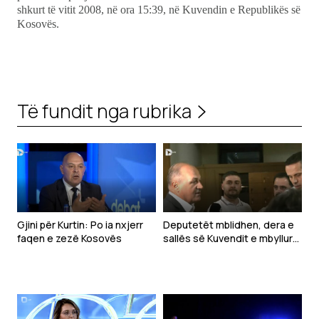
shkurt të vitit 2008, në ora 15:39, në Kuvendin e Republikës së
Kosovës.
Të fundit nga rubrika
Gjini për Kurtin: Po ia nxjerr
Deputetët mblidhen, dera e
faqen e zezë Kosovës
sallës së Kuvendit e mbyllur
(VIDEO)