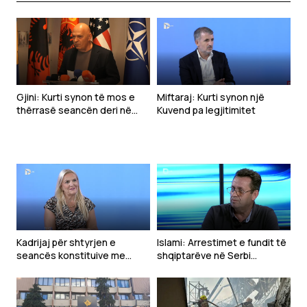
Gjini: Kurti synon të mos e
Miftaraj: Kurti synon një
thërrasë seancën deri në
Kuvend pa legjitimitet
shtator
Kadrijaj për shtyrjen e
Islami: Arrestimet e fundit të
seancës konstituive me
shqiptarëve në Serbi
kërkesë të Kurtit: Ka qenë e
dëshmojnë vazhdimësinë e
pakuptueshme
politikës së Millosheviqit