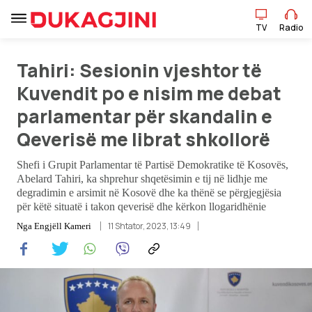
TV
Radio
Tahiri: Sesionin vjeshtor të
TV
Radio
Kuvendit po e nisim me debat
parlamentar për skandalin e
Lajme
Qeverisë me librat shkollorë
Sport
Shefi i Grupit Parlamentar të Partisë Demokratike të Kosovës,
Abelard Tahiri, ka shprehur shqetësimin e tij në lidhje me
Pikëpamje
degradimin e arsimit në Kosovë dhe ka thënë se përgjegjësia
për këtë situatë i takon qeverisë dhe kërkon llogaridhënie
Art Jete
11 Shtator, 2023, 13:49
Nga
Engjëll Kameri
Kulturë
Showbiz