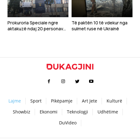
Prokuroria Speciale ngre
Të paktën 10 të vdekur nga
aktakuzë ndaj 20 personave
sulmet ruse në Ukrainë
për krime lufte në Gjakovë
Lajme
Sport
Pikëpamje
Art Jete
Kulturë
Showbiz
Ekonomi
Teknologji
Udhëtime
DuVideo