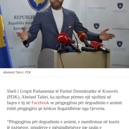
Ekonomi
Teknologji
Udhëtime
DuVideo
Abelard Tahiri, PDK
Shefi i Grupit Parlamentar të Partisë Demokratike të Kosovës
(PDK), Abelard Tahiri, ka njoftuar përmes një njoftimi në
faqen e tij në
Facebook
se përgjegjësia për degradimin e arsimit
është përgjegjësi që kërkon llogaridhënie nga Qeveria.
“Përgjegjësia për degradimin e arsimit, e manifestuar në kurriz
të nxënësve, prindërve e mësimdhënësve me rastin e