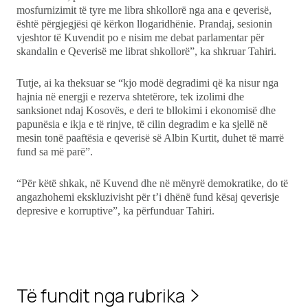
mosfurnizimit të tyre me libra shkollorë nga ana e qeverisë,
është përgjegjësi që kërkon llogaridhënie. Prandaj, sesionin
vjeshtor të Kuvendit po e nisim me debat parlamentar për
skandalin e Qeverisë me librat shkollorë”, ka shkruar Tahiri.
Tutje, ai ka theksuar se “kjo modë degradimi që ka nisur nga
hajnia në energji e rezerva shtetërore, tek izolimi dhe
sanksionet ndaj Kosovës, e deri te bllokimi i ekonomisë dhe
papunësia e ikja e të rinjve, të cilin degradim e ka sjellë në
mesin tonë paaftësia e qeverisë së Albin Kurtit, duhet të marrë
fund sa më parë”.
“Për këtë shkak, në Kuvend dhe në mënyrë demokratike, do të
angazhohemi ekskluzivisht për t’i dhënë fund kësaj qeverisje
depresive e korruptive”, ka përfunduar Tahiri.
Të fundit nga rubrika