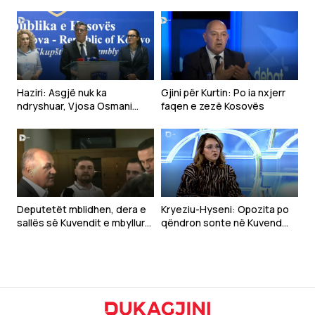
Haziri: Asgjë nuk ka
Gjini për Kurtin: Po ia nxjerr
ndryshuar, Vjosa Osmani
faqen e zezë Kosovës
mbetet emri i LDK-së për
presidente
Deputetët mblidhen, dera e
Kryeziu-Hyseni: Opozita po
sallës së Kuvendit e mbyllur
qëndron sonte në Kuvend
(VIDEO)
sepse e di që nuk do të ketë
zhvillim