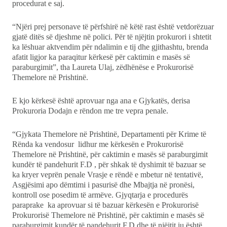
procedurat e saj.
“Njëri prej personave të përfshirë në këtë rast është vetdorëzuar
gjatë ditës së djeshme në polici. Për të njëjtin prokurori i shtetit
ka lëshuar aktvendim për ndalimin e tij dhe gjithashtu, brenda
afatit ligjor ka paraqitur kërkesë për caktimin e masës së
paraburgimit”, tha Laureta Ulaj, zëdhënëse e Prokurorisë
Themelore në Prishtinë.
E kjo kërkesë është aprovuar nga ana e Gjykatës, derisa
Prokuroria Dodajn e rëndon me tre vepra penale.
“Gjykata Themelore në Prishtinë, Departamenti për Krime të
Rënda ka vendosur lidhur me kërkesën e Prokurorisë
Themelore në Prishtinë, për caktimin e masës së paraburgimit
kundër të pandehurit F.D , për shkak të dyshimit të bazuar se
ka kryer veprën penale Vrasje e rëndë e mbetur në tentativë,
Asgjësimi apo dëmtimi i pasurisë dhe Mbajtja në pronësi,
kontroll ose posedim të armëve. Gjyqtarja e procedurës
paraprake ka aprovuar si të bazuar kërkesën e Prokurorisë
Prokurorisë Themelore në Prishtinë, për caktimin e masës së
paraburgimit kundër të pandehurit F.D dhe të njëjtit iu është