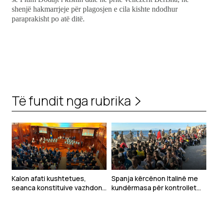
shenjë hakmarrjeje për plagosjen e cila kishte ndodhur
paraprakisht po atë ditë.
Të fundit nga rubrika
Kalon afati kushtetues,
Spanja kërcënon Italinë me
seanca konstituive vazhdon
kundërmasa për kontrollet
nesër
kufitare pas krizës në Ceuta