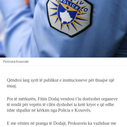
Ekonomi
Teknologji
Udhëtime
DuVideo
Policia e Kosovës
Qëndroi larg syrit të publikut e institucioneve për thuajse një
muaj.
Por të mërkurën, Fitim Dodaj vendosi t’iu dorëzohet organeve
të rendit për veprën të cilën dyshohet ta ketë kryer e që edhe
ishte shpallur në kërkim nga Policia e Kosovës.
E me vënien në pranga të Dodajt, Prokuroria ka vazhduar me