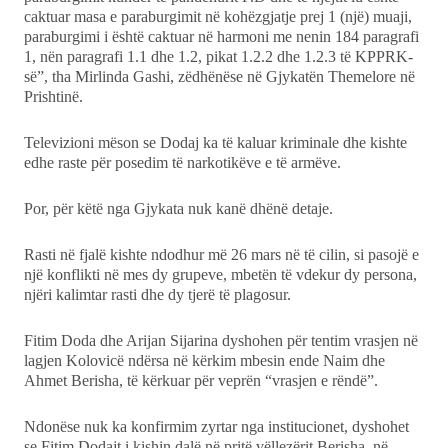
caktuar masa e paraburgimit në kohëzgjatje prej 1 (një) muaji,
paraburgimi i është caktuar në harmoni me nenin 184 paragrafi
1, nën paragrafi 1.1 dhe 1.2, pikat 1.2.2 dhe 1.2.3 të KPPRK-
së”, tha Mirlinda Gashi, zëdhënëse në Gjykatën Themelore në
Prishtinë.
Televizioni mëson se Dodaj ka të kaluar kriminale dhe kishte
edhe raste për posedim të narkotikëve e të armëve.
Por, për këtë nga Gjykata nuk kanë dhënë detaje.
Rasti në fjalë kishte ndodhur më 26 mars në të cilin, si pasojë e
një konflikti në mes dy grupeve, mbetën të vdekur dy persona,
njëri kalimtar rasti dhe dy tjerë të plagosur.
Fitim Doda dhe Arijan Sijarina dyshohen për tentim vrasjen në
lagjen Kolovicë ndërsa në kërkim mbesin ende Naim dhe
Ahmet Berisha, të kërkuar për veprën “vrasjen e rëndë”.
Ndonëse nuk ka konfirmim zyrtar nga institucionet, dyshohet
se Fitim Dodajt i kishin dalë në pritë vëllezërit Berisha, në