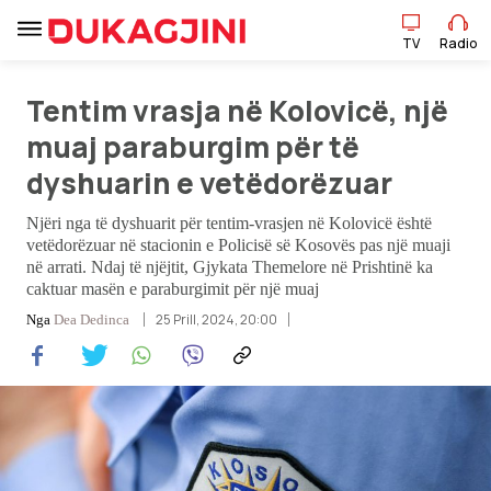
TV
Radio
Tentim vrasja në Kolovicë, një
TV
Radio
muaj paraburgim për të
dyshuarin e vetëdorëzuar
Lajme
Njëri nga të dyshuarit për tentim-vrasjen në Kolovicë është
vetëdorëzuar në stacionin e Policisë së Kosovës pas një muaji
Sport
në arrati. Ndaj të njëjtit, Gjykata Themelore në Prishtinë ka
caktuar masën e paraburgimit për një muaj
Pikëpamje
25 Prill, 2024, 20:00
Nga
Dea Dedinca
Art Jete
Kulturë
Showbiz