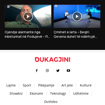
Dardan Gashi:”Nëse LDK
Gruda thotë se në takim me
insiston në president…”
Kurtin nuk ka..
Gjendje alarmante nga
Çmimet e larta – Beqiri:
mbeturinat në Podujevë – Flet
Qeveria duhet të ndërhyjë
drejtori i Shërbimeve Publike,
me masa për qytetarët dhe
Bahri Selimi
bizneset
Lajme
Sport
Pikëpamje
Art Jete
Kulturë
Showbiz
Ekonomi
Teknologji
Udhëtime
DuVideo