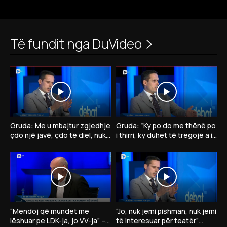
Të fundit nga DuVideo
Gruda: Me u mbajtur zgjedhje
Gruda: “Ky po do me thënë po
çdo një javë, çdo të diel, nuk
i thirri, ky duhet të tregojë a ia
kam votë për president të VV-
jep presidentin opozitës”
së
“Mendoj që mundet me
“Jo, nuk jemi pishman, nuk jemi
lëshuar pe LDK-ja, jo VV-ja” –
të interesuar për teatër”