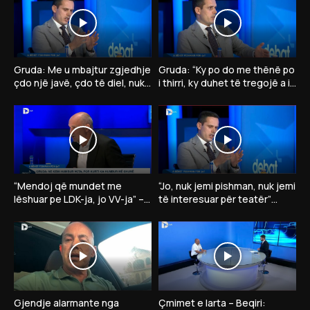
Gruda: Me u mbajtur zgjedhje
Gruda: “Ky po do me thënë po
çdo një javë, çdo të diel, nuk
i thirri, ky duhet të tregojë a ia
kam votë për president të VV-
jep presidentin opozitës”
së
“Mendoj që mundet me
“Jo, nuk jemi pishman, nuk jemi
lëshuar pe LDK-ja, jo VV-ja” –
të interesuar për teatër”
Dardan Gashi:”Nëse LDK
Gruda thotë se në takim me
insiston në president…”
Kurtin nuk ka..
Gjendje alarmante nga
Çmimet e larta – Beqiri: