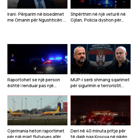
Irani: Përparim në bisedimet
Shpërthim në një veturë në
me Omanin për Ngushticën e
Gjilan, Policia dyshon për
Hormuzit
mjet shpërthyes – një i
plagosur rëndë
Raportohet se një person
MUP-i serb shmang sqarimet
është i lenduar pas një
për sigurimin e terroristit
shpërthimi të një veture në
Radoiçiq dhe Veselinoviqit
Gjilan
Gjermania heton raportimet
Deri në 40 minuta pritje për
për një mjet fluturues afër
të dalë nga Kosova në pikën