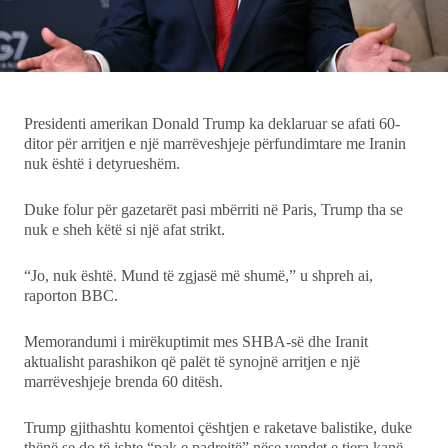
Ekonomi
Teknologji
Presidenti amerikan Donald Trump ka deklaruar se afati 60-
Udhëtime
ditor për arritjen e një marrëveshjeje përfundimtare me Iranin
nuk është i detyrueshëm.
DuVideo
Duke folur për gazetarët pasi mbërriti në Paris, Trump tha se
nuk e sheh këtë si një afat strikt.
“Jo, nuk është. Mund të zgjasë më shumë,” u shpreh ai,
raporton BBC.
Memorandumi i mirëkuptimit mes SHBA-së dhe Iranit
aktualisht parashikon që palët të synojnë arritjen e një
marrëveshjeje brenda 60 ditësh.
Trump gjithashtu komentoi çështjen e raketave balistike, duke
thënë se do të ishte “pak e padrejtë” nëse vendet e tjera kanë