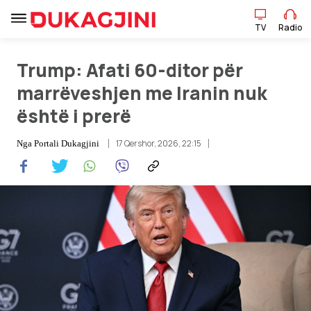
TV
Radio
TV
Radio
Trump: Afati 60-ditor për
marrëveshjen me Iranin nuk
është i prerë
Lajme
17 Qershor, 2026, 22:15
Nga
Portali Dukagjini
Sport
Pikëpamje
Art Jete
Kulturë
Showbiz