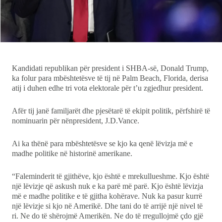
Ekonomi
Teknologji
Udhëtime
Kandidati republikan për president i SHBA-së, Donald Trump,
ka folur para mbështetësve të tij në Palm Beach, Florida, derisa
DuVideo
atij i duhen edhe tri vota elektorale për t’u zgjedhur president.
Afër tij janë familjarët dhe pjesëtarë të ekipit politik, përfshirë të
nominuarin për nënpresident, J.D.Vance.
Ai ka thënë para mbështetësve se kjo ka qenë lëvizja më e
madhe politike në historinë amerikane.
“Faleminderit të gjithëve, kjo është e mrekullueshme. Kjo është
një lëvizje që askush nuk e ka parë më parë. Kjo është lëvizja
më e madhe politike e të gjitha kohërave. Nuk ka pasur kurrë
një lëvizje si kjo në Amerikë. Dhe tani do të arrijë një nivel të
ri. Ne do të shërojmë Amerikën. Ne do të rregullojmë çdo gjë