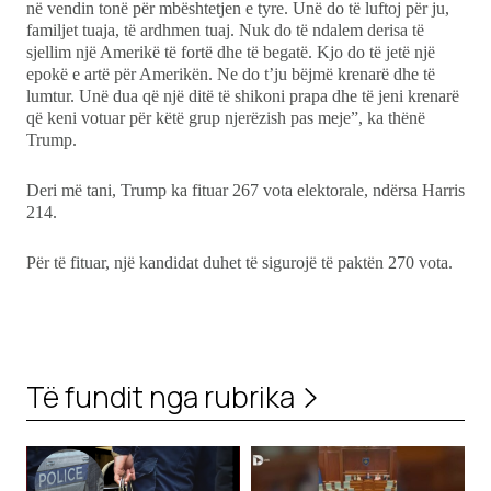
në vendin tonë për mbështetjen e tyre. Unë do të luftoj për ju,
familjet tuaja, të ardhmen tuaj. Nuk do të ndalem derisa të
sjellim një Amerikë të fortë dhe të begatë. Kjo do të jetë një
epokë e artë për Amerikën. Ne do t’ju bëjmë krenarë dhe të
lumtur. Unë dua që një ditë të shikoni prapa dhe të jeni krenarë
që keni votuar për këtë grup njerëzish pas meje”, ka thënë
Trump.
Deri më tani, Trump ka fituar 267 vota elektorale, ndërsa Harris
214.
Për të fituar, një kandidat duhet të sigurojë të paktën 270 vota.
Të fundit nga rubrika