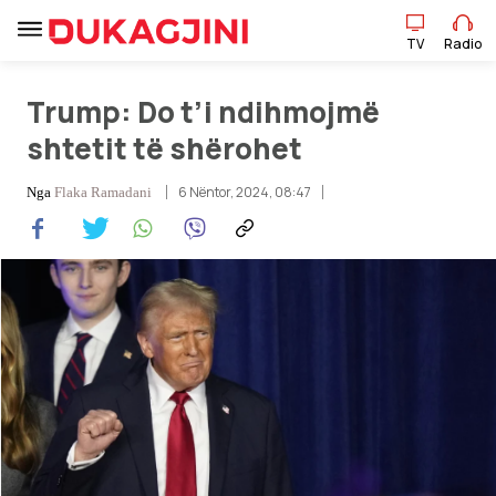
TV
Radio
TV
Radio
Trump: Do t’i ndihmojmë
shtetit të shërohet
Lajme
6 Nëntor, 2024, 08:47
Nga
Flaka Ramadani
Sport
Pikëpamje
Art Jete
Kulturë
Showbiz