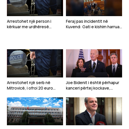
Arrestohet një person i
Feraj pas incidentit në
kërkuar me urdhëresë
Kuvend: Gati e kishim harruar
gjyqësore në Kaçanik
se Time Kadriaj ka qenë në
UÇK
Arrestohet një serb në
Joe Bidenit i është përhapur
Mitrovicë, i ofroi 20 euro
kanceri përtej kockave,
policit për të shmangur
njofton djali i tij
gjobën