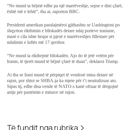
“Ne mund ta bëjmë edhe pa një marrëveshje, sepse e dini çfarë,
është më e lehtë”, tha ai, raporton BBC.
Presidenti amerikan paralajmëroi gjithashtu se Uashingtoni po
shqyrton rikthimin e bllokadës detare ndaj porteve iraniane,
masë e cila ishte hequr si pjesë e marrëveshjes fillestare për
ndalimin e luftës më 17 qershor.
“Ne mund ta rikthejmë bllokadën. Ajo do të jetë vetëm për
Iranin, të tjerët mund të bëjnë çfarë të duan”, deklaroi Trump.
Ai tha se Irani mund të përpiqet të vendosë mina detare në
rajon, por shtoi se SHBA-ja ka mjete për t’i neutralizuar ato.
Sipas tij, edhe disa vende të NATO-s kanë ofruar të dërgojnë
anije për pastrimin e minave në rajon.
Të fundit nga rubrika