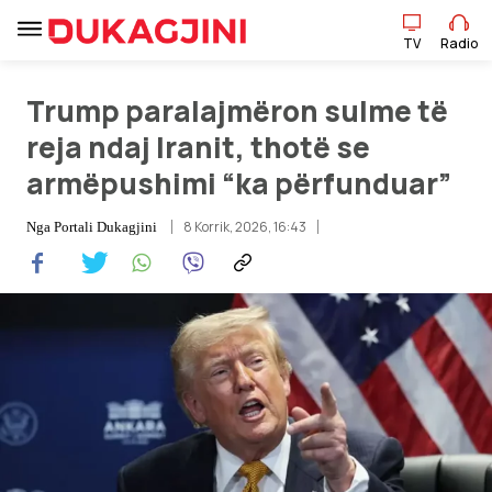
TV
Radio
Trump paralajmëron sulme të
TV
Radio
reja ndaj Iranit, thotë se
armëpushimi “ka përfunduar”
Lajme
8 Korrik, 2026, 16:43
Nga
Portali Dukagjini
Sport
Pikëpamje
Art Jete
Kulturë
Showbiz