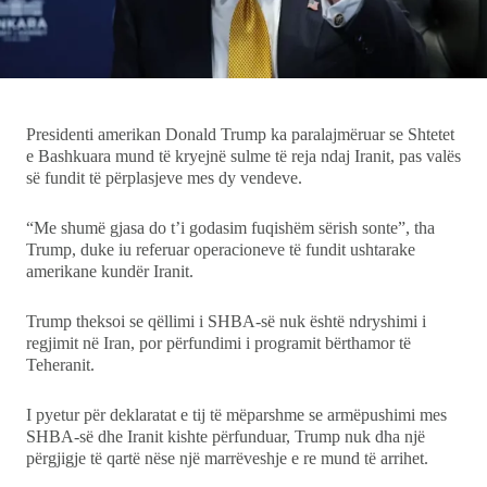
Ekonomi
Teknologji
Presidenti amerikan Donald Trump ka paralajmëruar se Shtetet
Udhëtime
e Bashkuara mund të kryejnë sulme të reja ndaj Iranit, pas valës
së fundit të përplasjeve mes dy vendeve.
DuVideo
“Me shumë gjasa do t’i godasim fuqishëm sërish sonte”, tha
Trump, duke iu referuar operacioneve të fundit ushtarake
amerikane kundër Iranit.
Trump theksoi se qëllimi i SHBA-së nuk është ndryshimi i
regjimit në Iran, por përfundimi i programit bërthamor të
Teheranit.
I pyetur për deklaratat e tij të mëparshme se armëpushimi mes
SHBA-së dhe Iranit kishte përfunduar, Trump nuk dha një
përgjigje të qartë nëse një marrëveshje e re mund të arrihet.