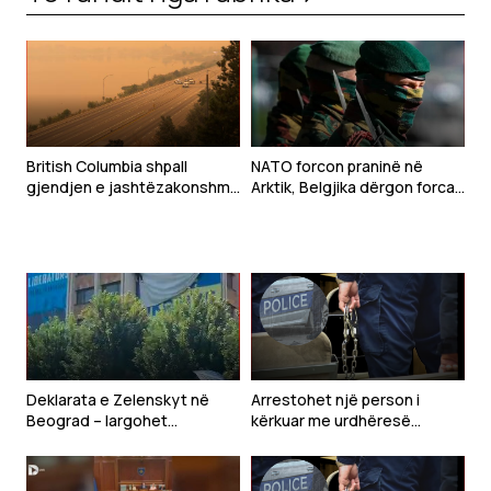
British Columbia shpall
NATO forcon praninë në
gjendjen e jashtëzakonshme
Arktik, Belgjika dërgon forca
shkaku i një zjarri masiv
ushtarake në Grenlandë
Deklarata e Zelenskyt në
Arrestohet një person i
Beograd – largohet
kërkuar me urdhëresë
mbishkrimi “Free Ukraine” nga
gjyqësore në Kaçanik
Prishtina