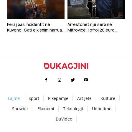
Feraj pas incidentit në
Arrestohet një serb në
Kuvend: Gati e kishim harruar
Mitrovicë, i ofroi 20 euro
se Time Kadriaj ka qenë në
policit për të shmangur
UÇK
gjobën
Lajme
Sport
Pikëpamje
Art Jete
Kulturë
Showbiz
Ekonomi
Teknologji
Udhëtime
DuVideo