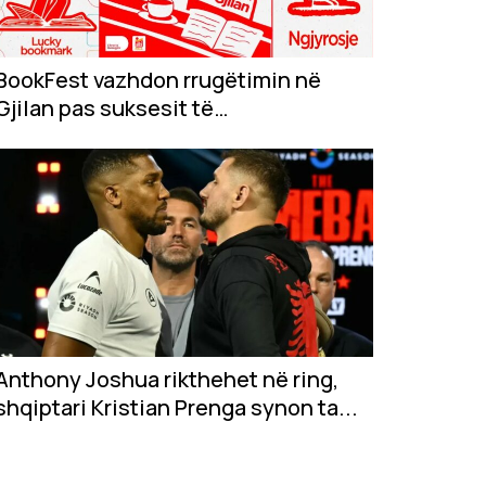
BookFest vazhdon rrugëtimin në
Gjilan pas suksesit të
jashtëzakonshëm në...
Anthony Joshua rikthehet në ring,
shqiptari Kristian Prenga synon ta...