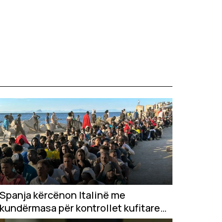
Spanja kërcënon Italinë me
kundërmasa për kontrollet kufitare
pas krizës në Ceuta