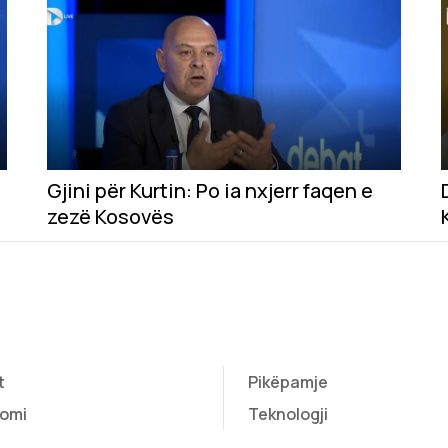
Gjini për Kurtin: Po ia nxjerr faqen e
zezë Kosovës
t
Pikëpamje
omi
Teknologji