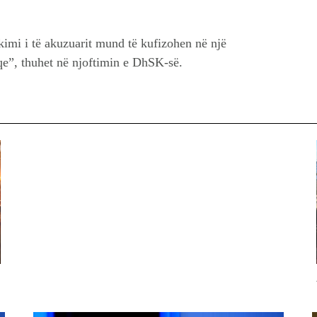
imi i të akuzuarit mund të kufizohen në një
qe”, thuhet në njoftimin e DhSK-së.