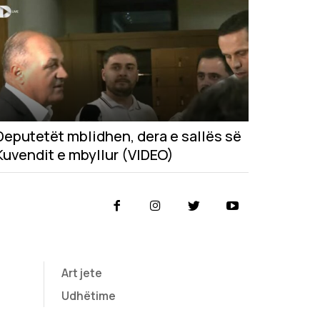
Deputetët mblidhen, dera e sallës së
Kuvendit e mbyllur (VIDEO)
Art jete
Udhëtime