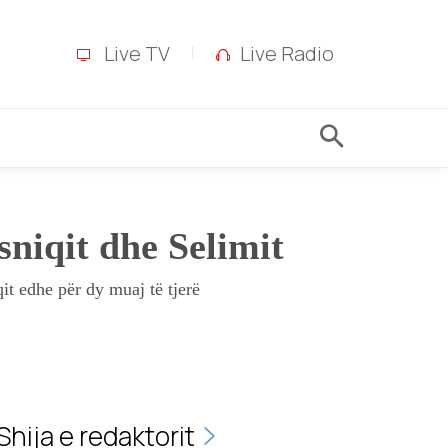
Live TV
Live Radio
niqit dhe Selimit
t edhe për dy muaj të tjerë
Shija e redaktorit