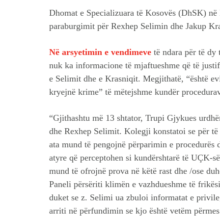
Dhomat e Specializuara të Kosovës (DhSK) në 
paraburgimit për Rexhep Selimin dhe Jakup Kras
Në arsyetimin e vendimeve
të ndara për të dy 
nuk ka informacione të mjaftueshme që të justif
e Selimit dhe e Krasniqit. Megjithatë, “është ev
kryejnë krime” të mëtejshme kundër procedurav
“Gjithashtu më 13 shtator, Trupi Gjykues urdhë
dhe Rexhep Selimit. Kolegji konstatoi se për të 
ata mund të pengojnë përparimin e procedurës 
atyre që perceptohen si kundërshtarë të UÇK-së
mund të ofrojnë prova në këtë rast dhe /ose duh
Paneli përsëriti klimën e vazhdueshme të frikë
duket se z. Selimi ua zbuloi informatat e privile
arriti në përfundimin se kjo është vetëm përmes