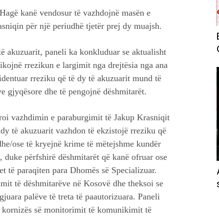
Hagë kanë vendosur të vazhdojnë masën e
niqin për një periudhë tjetër prej dy muajsh.
të akuzuarit, paneli ka konkluduar se aktualisht
ikojnë rrezikun e largimit nga drejtësia nga ana
identuar rreziku që të dy të akuzuarit mund të
e gjyqësore dhe të pengojnë dëshmitarët.
roi vazhdimin e paraburgimit të Jakup Krasniqit
dy të akuzuarit vazhdon të ekzistojë rreziku që
dhe/ose të kryejnë krime të mëtejshme kundër
, duke përfshirë dëshmitarët që kanë ofruar ose
et të paraqiten para Dhomës së Specializuar.
simit të dëshmitarëve në Kosovë dhe theksoi se
gjuara palëve të treta të paautorizuara. Paneli
 kornizës së monitorimit të komunikimit të