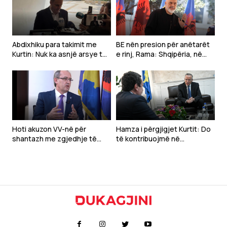
Abdixhiku para takimit me
BE nën presion për anëtarët
Kurtin: Nuk ka asnjë arsye të
e rinj, Rama: Shqipëria, në
vonohet konstituimi i
momentin më të mirë
Kuvendit
Hoti akuzon VV-në për
Hamza i përgjigjet Kurtit: Do
shantazh me zgjedhje të
të kontribuojmë në
jashtëzakonshme
konstituimin e Kuvendit, por
mbetemi në opozitë