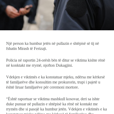
Ekonomi
Teknologji
Udhëtime
DuVideo
Një person ka humbur jetën në pullazin e shtëpisë së tij në
fshatin Mirash të Ferizajt.
Policia në raportin 24-orësh bën të ditur se viktima kishte rënë
në konktakt me rrymë, njofton Dukagjini.
Vdekjen e viktimës e ka konstatuar mjeku, ndërsa me kërkesë
të familjarëve dhe konsultim me prokurorin, trupi i pajetë u
është liruar familjarëve për ceremoni mortore.
“Është raportuar se viktima mashkull kosovar, deri sa ishte
duke punuar në pullazin e shtëpisë ka rënë në kontakt me
rrymën dhe si pasojë ka humbur jetën. Vdekjen e viktimës e ka