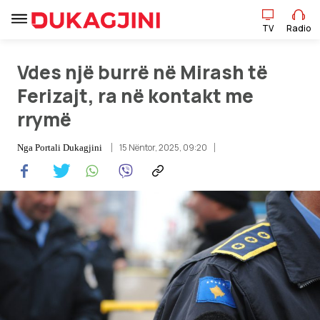
TV
Radio
TV
Radio
Vdes një burrë në Mirash të
Ferizajt, ra në kontakt me
rrymë
Lajme
15 Nëntor, 2025, 09:20
Nga
Portali Dukagjini
Sport
Pikëpamje
Art Jete
Kulturë
Showbiz