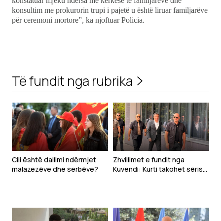
konstatuar mjeku ndërsa me kërkesë të familjarëve dhe
konsultim me prokurorin trupi i pajetë u është liruar familjarëve
për ceremoni mortore”, ka njoftuar Policia.
Të fundit nga rubrika
Cili është dallimi ndërmjet
Zhvillimet e fundit nga
malazezëve dhe serbëve?
Kuvendi: Kurti takohet sërish
Abdixhikun