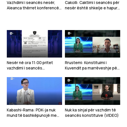
Vazhdimi i seancës nesër,
Cakolli: Caktimi i seancës për
Aleanca thërret konferencë
nesër është shkelje e hapur
sonte
e rendit kushtetues
Nesër në ora 11:00 pritet
Rrustemi: Konstituimi i
vazhdimi i seancës
Kuvendit pa marrëveshje për
konstituive të Kuvendit
presidentin çon drejt
zgjedhjeve
Kabashi-Rama: PDK-ja nuk
Nuk ka sinjal për vazhdim të
mund të bashkëpunojë me
seancës konstituive (VIDEO)
Kurtin, po e çon vendin drejt
krizës shtetërore