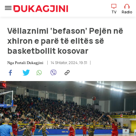
TV
Radio
TV
Radio
Vëllaznimi ‘befason’ Pejën në
xhiron e parë të elitës së
basketbollit kosovar
Lajme
14 Shtator, 2024, 19:31
Nga
Portali Dukagjini
Sport
Pikëpamje
Art Jete
Kulturë
Showbiz