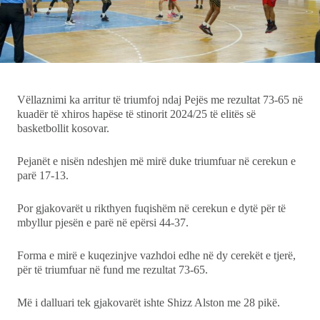
Ekonomi
Teknologji
Udhëtime
Vëllaznimi ka arritur të triumfoj ndaj Pejës me rezultat 73-65 në
kuadër të xhiros hapëse të stinorit 2024/25 të elitës së
DuVideo
basketbollit kosovar.
Pejanët e nisën ndeshjen më mirë duke triumfuar në cerekun e
parë 17-13.
Por gjakovarët u rikthyen fuqishëm në cerekun e dytë për të
mbyllur pjesën e parë në epërsi 44-37.
Forma e mirë e kuqezinjve vazhdoi edhe në dy cerekët e tjerë,
për të triumfuar në fund me rezultat 73-65.
Më i dalluari tek gjakovarët ishte Shizz Alston me 28 pikë.