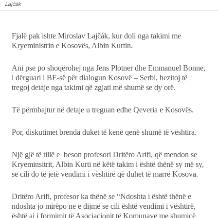
Lajčák
Ekonomi
Fjalë pak ishte Miroslav Lajčák, kur doli nga takimi me
Teknologji
Kryeministrin e Kosovës, Albin Kurtin.
Ani pse po shoqërohej nga Jens Plotner dhe Emmanuel Bonne,
Udhëtime
i dërguari i BE-së për dialogun Kosovë – Serbi, hezitoj të
tregoj detaje nga takimi që zgjati më shumë se dy orë.
DuVideo
Të përmbajtur në detaje u treguan edhe Qeveria e Kosovës.
Por, diskutimet brenda duket të kenë qenë shumë të vështira.
Një gjë të tillë e beson profesori Dritëro Arifi, që mendon se
Kryeminsitrit, Albin Kurti në këtë takim i është thënë sy më sy,
se cili do të jetë vendimi i vështirë që duhet të marrë Kosova.
Dritëro Arifi, profesor ka thënë se “Ndoshta i është thënë e
ndoshta jo mirëpo ne e dijmë se cili është vendimi i vështirë,
është ai i formimit të Asociacionit të Komunave me shumicë