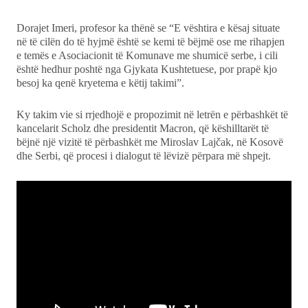
Dorajet Imeri, profesor ka thënë se “E vështira e kësaj situate
në të cilën do të hyjmë është se kemi të bëjmë ose me rihapjen
e temës e Asociacionit të Komunave me shumicë serbe, i cili
është hedhur poshtë nga Gjykata Kushtetuese, por prapë kjo
besoj ka qenë kryetema e këtij takimi”.
Ky takim vie si rrjedhojë e propozimit në letrën e përbashkët të
kancelarit Scholz dhe presidentit Macron, që këshilltarët të
bëjnë një vizitë të përbashkët me Miroslav Lajčak, në Kosovë
dhe Serbi, që procesi i dialogut të lëvizë përpara më shpejt.