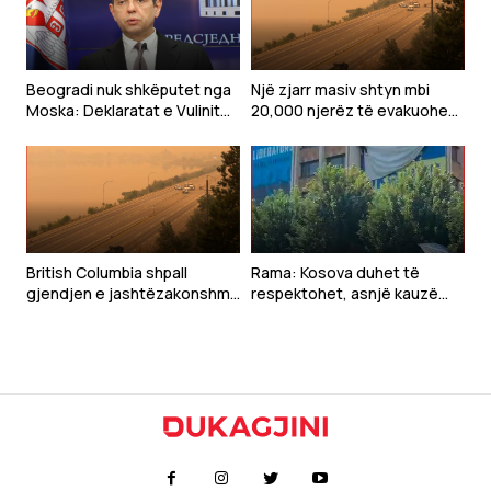
Beogradi nuk shkëputet nga
Një zjarr masiv shtyn mbi
Moska: Deklaratat e Vulinit
20,000 njerëz të evakuohen
kundër BE-së tregojnë
në Kanadanë perëndimore
vazhdimin e politikës pro-
ruse të Serbisë
British Columbia shpall
Rama: Kosova duhet të
gjendjen e jashtëzakonshme
respektohet, asnjë kauzë
shkaku i një zjarri masiv
nuk mund të ndërtohet duke
nënçmuar shtetësinë tonë