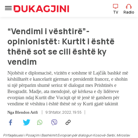
TV
Radio
“Vendimi i vështirë”-
TV
Radio
opinionistët: Kurtit i është
thënë sot se cili është ky
Lajme
vendim
Njohësit e diplomacisë, vizitën e sotshme të Lajčák bashkë më
Sport
këshilltarët e kancelarit gjerman e presidentit francez, e shohin
si një përparim shumë serioz të dialogut mes Prishtinës e
Pikëpamje
Beogradit. Madje, ata mendojnë, që kërkesa e dy lidëreve
evorpian ndaj Kurtit dhe Vuciqit që të jenë të gatshem për
vendime të vëshitra i është thënë në sy Kurti gjatë takimit
Art Jete
9 Shtator, 2022, 19:55
Nga
Blendon Arifi
Kulturë
Showbiz
P/rfaqësuesi i Posaçim i Bashkimit Evropian për dialogun Kosovë-Serbi, Miroslav