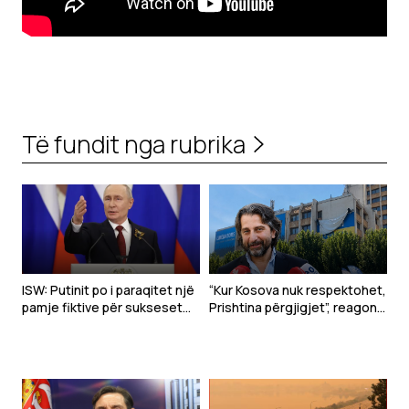
Të fundit nga rubrika
ISW: Putinit po i paraqitet një
“Kur Kosova nuk respektohet,
pamje fiktive për sukseset
Prishtina përgjigjet”, reagon
ushtarake
Rama pas deklaratës së
Zelenskyt në Beograd