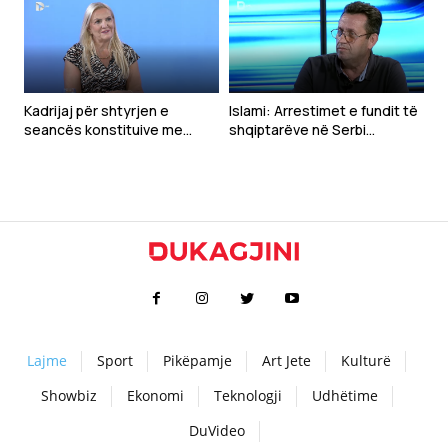
Kadrijaj për shtyrjen e
Islami: Arrestimet e fundit të
seancës konstituive me
shqiptarëve në Serbi
kërkesë të Kurtit: Ka qenë e
dëshmojnë vazhdimësinë e
pakuptueshme
politikës së Millosheviqit
Lajme
Sport
Pikëpamje
Art Jete
Kulturë
Showbiz
Ekonomi
Teknologji
Udhëtime
DuVideo