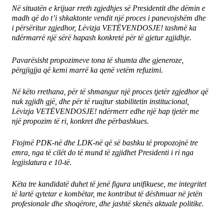
Në situatën e krijuar rreth zgjedhjes së Presidentit dhe dëmin e
madh që do t’i shkaktonte vendit një proces i panevojshëm dhe
i përsëritur zgjedhor, Lëvizja VETËVENDOSJE! tashmë ka
ndërmarrë një sërë hapash konkretë për të gjetur zgjidhje.
Pavarësisht propozimeve tona të shumta dhe gjeneroze,
përgjigjja që kemi marrë ka qenë vetëm refuzimi.
Në këto rrethana, për të shmangur një proces tjetër zgjedhor që
nuk zgjidh gjë, dhe për të ruajtur stabilitetin institucional,
Lëvizja VETËVENDOSJE! ndërmerr edhe një hap tjetër me
një propozim të ri, konkret dhe përbashkues.
Ftojmë PDK-në dhe LDK-në që së bashku të propozojnë tre
emra, nga të cilët do të mund të zgjidhet Presidenti i ri nga
legjislatura e 10-të.
Këta tre kandidatë duhet të jenë figura unifikuese, me integritet
të lartë qytetar e kombëtar, me kontribut të dëshmuar në jetën
profesionale dhe shoqërore, dhe jashtë skenës aktuale politike.