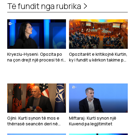
Të fundit nga rubrika
Kryeziu-Hyseni: Opozita po
Opozitarët e kritikojnë Kurtin,
na çon drejt një procesi të ri
ky i fundit u kërkon takime për
zgjedhor
marrëveshje
Gjini: Kurti synon të mos e
Miftaraj: Kurti synon një
thërrasë seancën deri në
Kuvend pa legjitimitet
shtator