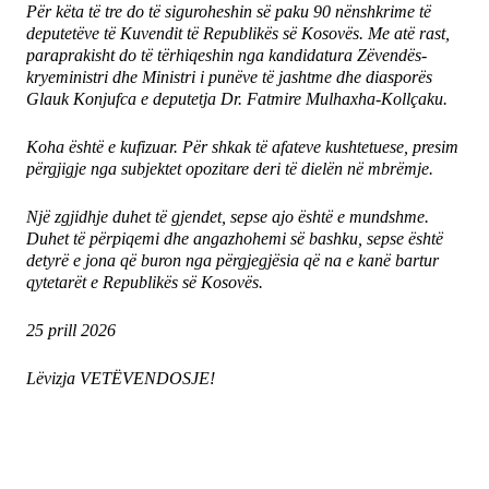
Për këta të tre do të siguroheshin së paku 90 nënshkrime të
deputetëve të Kuvendit të Republikës së Kosovës. Me atë rast,
paraprakisht do të tërhiqeshin nga kandidatura Zëvendës-
kryeministri dhe Ministri i punëve të jashtme dhe diasporës
Glauk Konjufca e deputetja Dr. Fatmire Mulhaxha-Kollçaku.
Koha është e kufizuar. Për shkak të afateve kushtetuese, presim
përgjigje nga subjektet opozitare deri të dielën në mbrëmje.
Një zgjidhje duhet të gjendet, sepse ajo është e mundshme.
Duhet të përpiqemi dhe angazhohemi së bashku, sepse është
detyrë e jona që buron nga përgjegjësia që na e kanë bartur
qytetarët e Republikës së Kosovës.
25 prill 2026
Lëvizja VETËVENDOSJE!