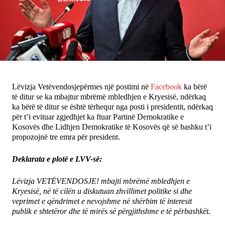
Ekonomi
Teknologji
Udhëtime
Lëvizja Vetëvendosjepërmes një postimi në
Facebook
ka bërë
DuVideo
të ditur se ka mbajtur mbrëmë mbledhjen e Kryesisë, ndërkaq
ka bërë të ditur se është tërhequr nga posti i presidentit, ndërkaq
për t’i evituar zgjedhjet ka ftuar Partinë Demokratike e
Kosovës dhe Lidhjen Demokratike të Kosovës që së bashku t’i
propozojnë tre emra për president.
Deklarata e plotë e LVV-së:
Lëvizja VETËVENDOSJE! mbajti mbrëmë mbledhjen e
Kryesisë, në të cilën u diskutuan zhvillimet politike si dhe
veprimet e qëndrimet e nevojshme në shërbim të interesit
publik e shtetëror dhe të mirës së përgjithshme e të përbashkët.