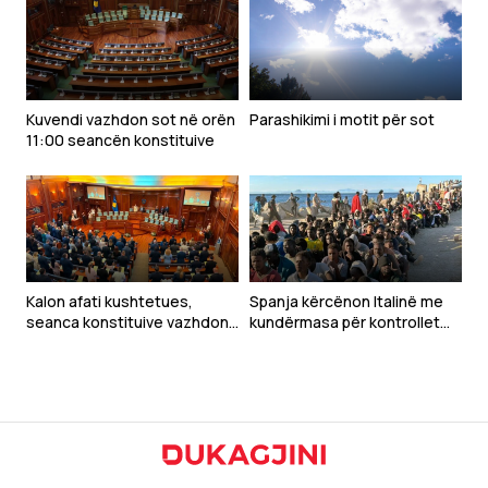
Kuvendi vazhdon sot në orën
Parashikimi i motit për sot
11:00 seancën konstituive
Kalon afati kushtetues,
Spanja kërcënon Italinë me
seanca konstituive vazhdon
kundërmasa për kontrollet
nesër
kufitare pas krizës në Ceuta