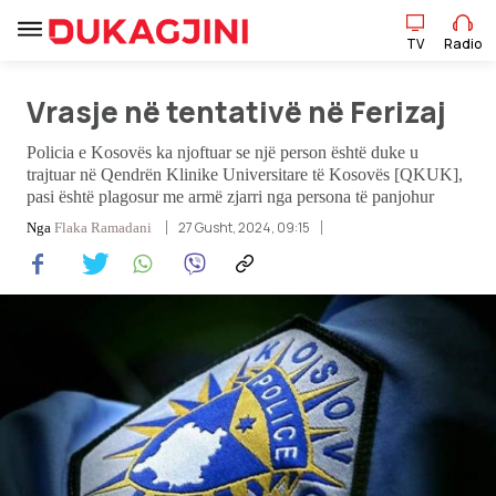
TV
Radio
TV
Radio
Vrasje në tentativë në Ferizaj
Policia e Kosovës ka njoftuar se një person është duke u
trajtuar në Qendrën Klinike Universitare të Kosovës [QKUK],
Lajme
pasi është plagosur me armë zjarri nga persona të panjohur
27 Gusht, 2024, 09:15
Nga
Flaka Ramadani
Sport
Pikëpamje
Art Jete
Kulturë
Showbiz