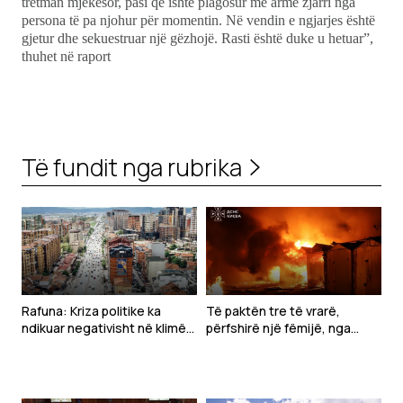
tretman mjekësor, pasi që ishte plagosur me armë zjarri nga
persona të pa njohur për momentin. Në vendin e ngjarjes është
gjetur dhe sekuestruar një gëzhojë. Rasti është duke u hetuar”,
thuhet në raport
Të fundit nga rubrika
Rafuna: Kriza politike ka
Të paktën tre të vrarë,
ndikuar negativisht në klimën
përfshirë një fëmijë, nga
e të bërit biznes
sulmet ruse pranë Kievit