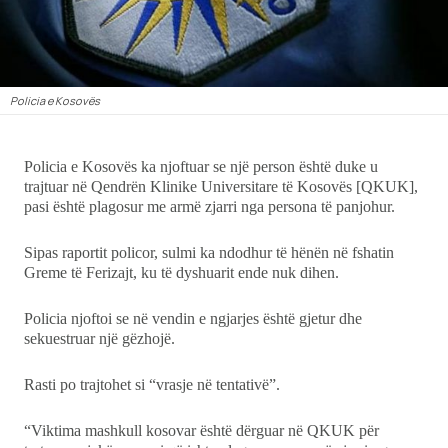
Ekonomi
Teknologji
Policia e Kosovës
Udhëtime
Policia e Kosovës ka njoftuar se një person është duke u
DuVideo
trajtuar në Qendrën Klinike Universitare të Kosovës [QKUK],
pasi është plagosur me armë zjarri nga persona të panjohur.
Sipas raportit policor, sulmi ka ndodhur të hënën në fshatin
Greme të Ferizajt, ku të dyshuarit ende nuk dihen.
Policia njoftoi se në vendin e ngjarjes është gjetur dhe
sekuestruar një gëzhojë.
Rasti po trajtohet si “vrasje në tentativë”.
“Viktima mashkull kosovar është dërguar në QKUK për