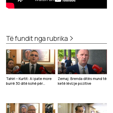
Të fundit nga rubrika
Tahiri – Kurtit: A i pate more
Zemaj: Brenda ditës mund të
burrë 30 ditë kohë për
ketë lëvizje pozitive
diskutime?