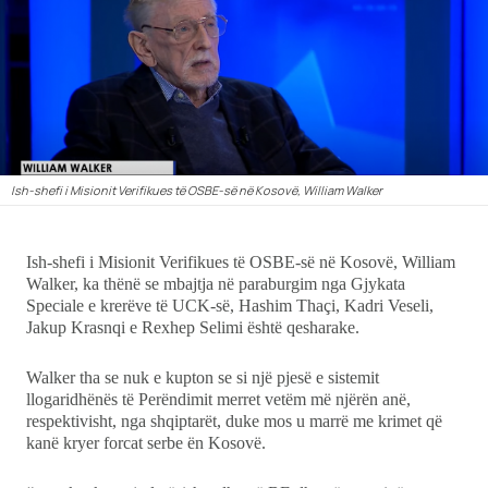
Ekonomi
Teknologji
Udhëtime
Ish-shefi i Misionit Verifikues të OSBE-së në Kosovë, William Walker
DuVideo
Ish-shefi i Misionit Verifikues të OSBE-së në Kosovë, William
Walker, ka thënë se mbajtja në paraburgim nga Gjykata
Speciale e krerëve të UCK-së, Hashim Thaçi, Kadri Veseli,
Jakup Krasnqi e Rexhep Selimi është qesharake.
Walker tha se nuk e kupton se si një pjesë e sistemit
llogaridhënës të Perëndimit merret vetëm më njërën anë,
respektivisht, nga shqiptarët, duke mos u marrë me krimet që
kanë kryer forcat serbe ën Kosovë.