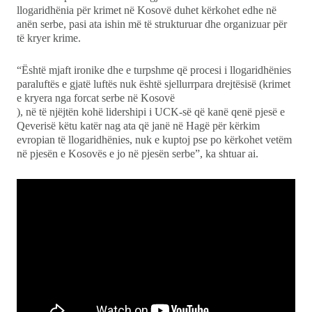
llogaridhënia për krimet në Kosovë duhet kërkohet edhe në
anën serbe, pasi ata ishin më të strukturuar dhe organizuar për
të kryer krime.
“Është mjaft ironike dhe e turpshme që procesi i llogaridhënies
paraluftës e gjatë luftës nuk është sjellurrpara drejtësisë (krimet
e kryera nga forcat serbe në Kosovë
), në të njëjtën kohë lidershipi i UCK-së që kanë qenë pjesë e
Qeverisë këtu katër nag ata që janë në Hagë për kërkim
evropian të llogaridhënies, nuk e kuptoj pse po kërkohet vetëm
në pjesën e Kosovës e jo në pjesën serbe”, ka shtuar ai.