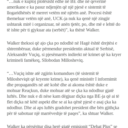
“…nuk e kuptoj plotësisht edhe në BE dhe në qeverinë
amerikane e ka pasur ndjenjën që një pjesë e sistemit të
llogaridhënës të merret vetëm më njërën anë. Procesi është
themeluar vetëm një anë, UCK-ja nuk ka qenë një zingjir
ushtarak mirë i organizuar, në anën tjetër, po, dhe më e lehtë do
të ishte për ti gjykuar ata (serbët)”, ka thënë Walker.
Walker theksoi që ajo çka po ndodhë në Hagë është drejtësi e
shtrembëruar, duke përmendur presidentin aktual të Serbisë,
Aleksandër Vuçiq, si pjesëmarrës indirekt në krimet që ka kryer
krimineli famëkeq, Sllobodan Millosheviq.
“…Vuçiq ishte atë zgjirin komandues (të sistemit të
Milosheviqit që kryente krime), ka qenë ministër I informimit
dhe propagandës në atë kohë dhe ai akoma është duke e
mohuar Reaçkun, duke mohuar atë se çka ka ndodhur gjatë
luftës. Dhe nuk e di nëse kam dëgjuar diçka nga BE-ja që ai të
flet diçka në këtë aspekt dhe se ai ka qënë pjesë e asaj çka ka
ndodhur. Dhe ai aps luftës gradohet president dhe bën gjithçka
për të sabotuar një marrëveshje të paqes”, ka shtuar Walker.
Walker ka përsëritur disa herë gjatë emisionit “Debat Plus” se