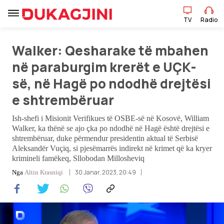
TV
Radio
Walker: Qesharake të mbahen
TV
Radio
në paraburgim krerët e UÇK-
së, në Hagë po ndodhë drejtësi
Lajme
e shtrembëruar
Sport
Ish-shefi i Misionit Verifikues të OSBE-së në Kosovë, William
Walker, ka thënë se ajo çka po ndodhë në Hagë është drejtësi e
shtrembëruar, duke përmendur presidentin aktual të Serbisë
Pikëpamje
Aleksandër Vuçiq, si pjesëmarrës indirekt në krimet që ka kryer
krimineli famëkeq, Sllobodan Millosheviq
Art Jete
30 Janar, 2023, 20:49
Nga
Altin Krasniqi
Kulturë
Showbiz