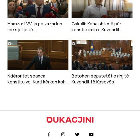
Hamza: LVV-ja po vazhdon
Cakolli: Koha shtesë për
me sjellje të
konstituimin e Kuvendit
papërgjegjshme, po
lejohet vetëm deri nesër në
keqpërdor pozitën e
mesnatë
kryesuesit
Ndërpritet seanca
Betohen deputetët e rinj të
konstituive, Kurti kërkon kohë
Kuvendit të Kosovës
shtesë për diskutimet për
presidentin