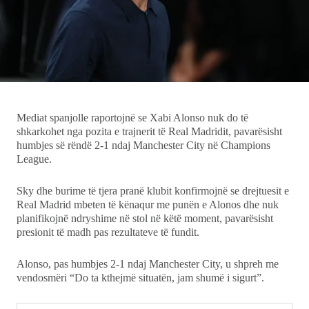
Ekonomi
Teknologji
Udhëtime
Mediat spanjolle raportojnë se Xabi Alonso nuk do të
DuVideo
shkarkohet nga pozita e trajnerit të Real Madridit, pavarësisht
humbjes së rëndë 2-1 ndaj Manchester City në Champions
League.
Sky dhe burime të tjera pranë klubit konfirmojnë se drejtuesit e
Real Madrid mbeten të kënaqur me punën e Alonos dhe nuk
planifikojnë ndryshime në stol në këtë moment, pavarësisht
presionit të madh pas rezultateve të fundit.
Alonso, pas humbjes 2-1 ndaj Manchester City, u shpreh me
vendosmëri “Do ta kthejmë situatën, jam shumë i sigurt”.