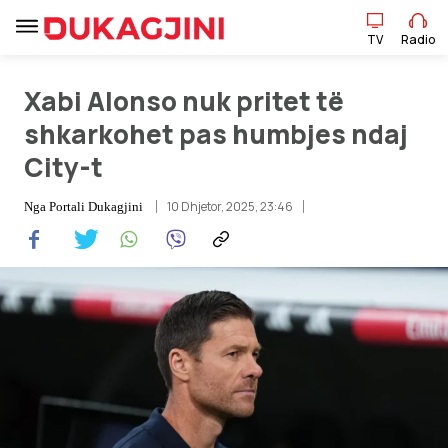
TV
Radio
Xabi Alonso nuk pritet të
TV
Radio
shkarkohet pas humbjes ndaj
City-t
Lajme
10 Dhjetor, 2025, 23:46
Nga
Portali Dukagjini
Sport
Pikëpamje
Art Jete
Kulturë
Showbiz