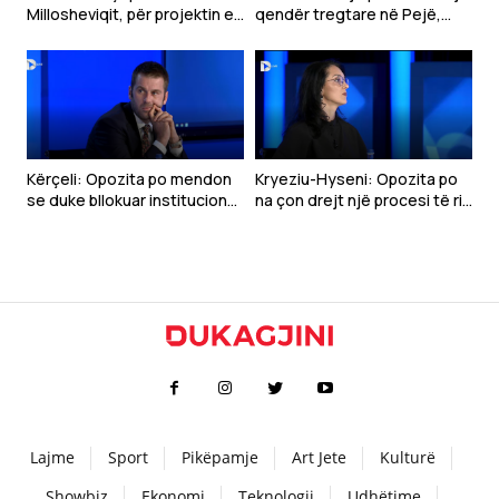
Millosheviqit, për projektin e
qendër tregtare në Pejë,
“Botës Serbe”
dyshohet se sulmoi
qytetarët
Kërçeli: Opozita po mendon
Kryeziu-Hyseni: Opozita po
se duke bllokuar institucionet
na çon drejt një procesi të ri
mund të bie VV-ja
zgjedhor
Lajme
Sport
Pikëpamje
Art Jete
Kulturë
Showbiz
Ekonomi
Teknologji
Udhëtime