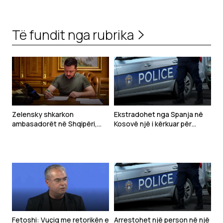
Të fundit nga rubrika
Zelensky shkarkon
Ekstradohet nga Spanja në
ambasadorët në Shqipëri,
Kosovë një i kërkuar për
Kroaci dhe Mal të Zi
tentim vrasjeje
Fetoshi: Vuçiq me retorikën e
Arrestohet një person në një