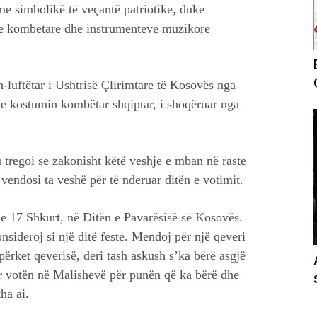
e simbolikë të veçantë patriotike, duke
ve kombëtare dhe instrumenteve muzikore
luftëtar i Ushtrisë Çlirimtare të Kosovës nga
 me kostumin kombëtar shqiptar, i shoqëruar nga
regoi se zakonisht këtë veshje e mban në raste
 vendosi ta veshë për të nderuar ditën e votimit.
e 17 Shkurt, në Ditën e Pavarësisë së Kosovës.
onsideroj si një ditë feste. Mendoj për një qeveri
përket qeverisë, deri tash askush s’ka bërë asgjë
ar votën në Malishevë për punën që ka bërë dhe
ha ai.