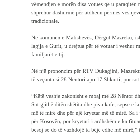
vëmendjen e morën disa votues që u paraqitën m
shprehur dashurinë për atdheun përmes veshje
tradicionale.
Në komunën e Malishevës, Dërgut Mazreku, ish-
lagjja e Gurit, u drejtua për të votuar i veshur
familjarët e tij.
Në një prononcim për RTV Dukagjini, Mazreku t
të veçanta si 28 Nëntori apo 17 Shkurti, por sot
“Këtë veshje zakonisht e mbaj më 28 Nëntor dh
Sot gjithë ditën shëtita dhe piva kafe, sepse e k
më të mirë dhe për një kryetar më të mirë. Sa i 
për Kosovën, por kryetari i ardhshëm e ka fitu
besoj se do të vazhdojë ta bëjë edhe më mirë,” t