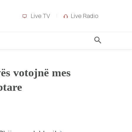
Live TV
Live Radio
ës votojnë mes
ptare