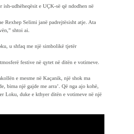
për ish-udhëheqësit e UÇK-së që ndodhen në
e Rexhep Selimi janë padrejtësisht atje. Ata
ën,” shtoi ai.
oku, u shfaq me një simbolikë tjetër
atmosferë festive në qytet në ditën e votimeve.
 shkollën e mesme në Kaçanik, një shok ma
ajde, bima një gajde me arra’. Që nga ajo kohë,
yer Loku, duke e kthyer ditën e votimeve në një