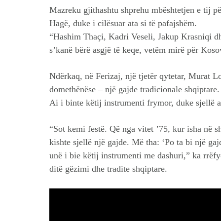
Mazreku gjithashtu shprehu mbështetjen e tij 
Hagë, duke i cilësuar ata si të pafajshëm.
“Hashim Thaçi, Kadri Veseli, Jakup Krasniqi dh
s’kanë bërë asgjë të keqe, vetëm mirë për Kosov
Ndërkaq, në Ferizaj, një tjetër qytetar, Murat L
domethënëse – një gajde tradicionale shqiptare.
Ai i binte këtij instrumenti frymor, duke sjellë 
“Sot kemi festë. Që nga vitet ’75, kur isha në
kishte sjellë një gajde. Më tha: ‘Po ta bi një g
unë i bie këtij instrumenti me dashuri,” ka rrëf
ditë gëzimi dhe tradite shqiptare.