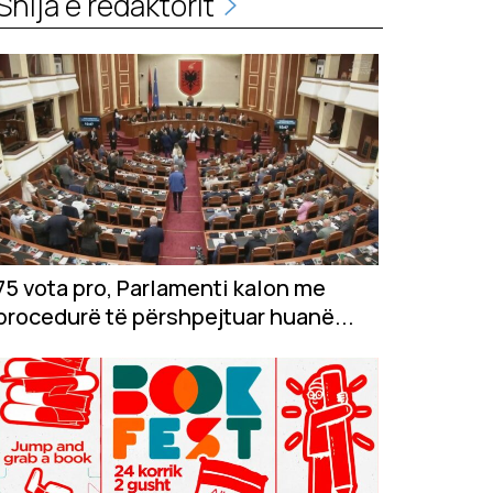
Shija e redaktorit
75 vota pro, Parlamenti kalon me
procedurë të përshpejtuar huanë...