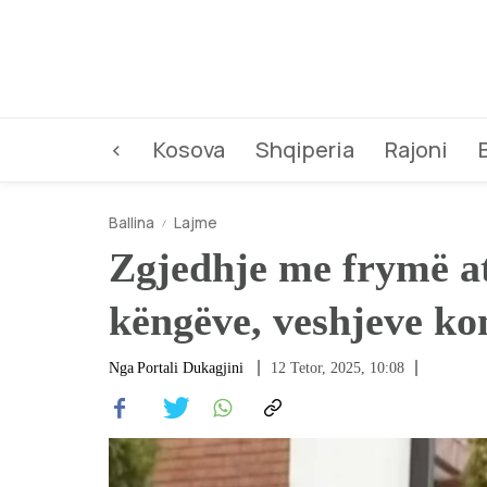
<
Kosova
Shqiperia
Rajoni
Ballina
Lajme
Zgjedhje me frymë at
këngëve, veshjeve ko
Nga
Portali Dukagjini
12 Tetor, 2025, 10:08