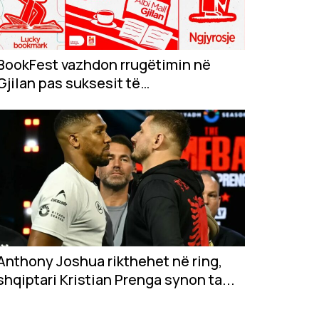
BookFest vazhdon rrugëtimin në
Gjilan pas suksesit të
jashtëzakonshëm në...
Anthony Joshua rikthehet në ring,
shqiptari Kristian Prenga synon ta...