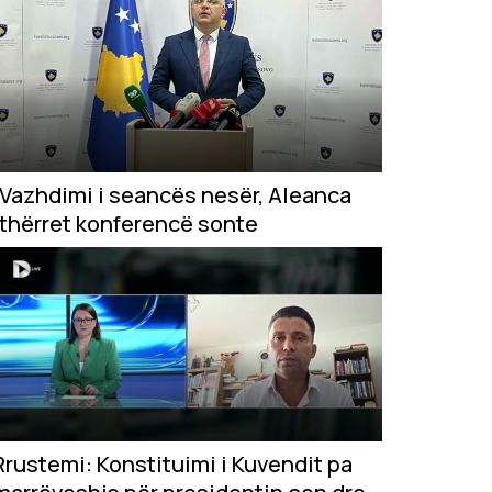
Vazhdimi i seancës nesër, Aleanca
thërret konferencë sonte
Rrustemi: Konstituimi i Kuvendit pa