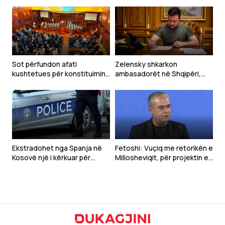
Sot përfundon afati
Zelensky shkarkon
kushtetues për konstituimin
ambasadorët në Shqipëri,
e Kuvendit
Kroaci dhe Mal të Zi
Ekstradohet nga Spanja në
Fetoshi: Vuçiq me retorikën e
Kosovë një i kërkuar për
Millosheviqit, për projektin e
tentim vrasjeje
“Botës Serbe”