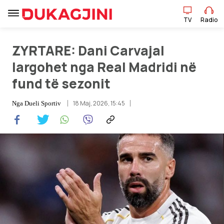
TV
Radio
TV
Radio
ZYRTARE: Dani Carvajal
largohet nga Real Madridi në
fund të sezonit
Lajme
18 Maj, 2026, 15:45
Nga
Dueli Sportiv
Sport
Pikëpamje
Art Jete
Kulturë
Showbiz