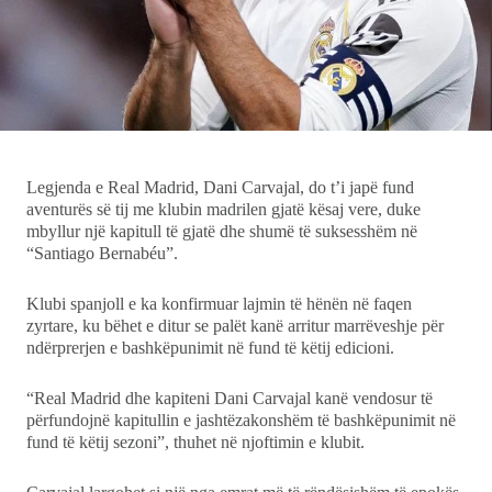
Ekonomi
Teknologji
Udhëtime
DuVideo
Legjenda e Real Madrid, Dani Carvajal, do t’i japë fund
aventurës së tij me klubin madrilen gjatë kësaj vere, duke
mbyllur një kapitull të gjatë dhe shumë të suksesshëm në
“Santiago Bernabéu”.
Klubi spanjoll e ka konfirmuar lajmin të hënën në faqen
zyrtare, ku bëhet e ditur se palët kanë arritur marrëveshje për
ndërprerjen e bashkëpunimit në fund të këtij edicioni.
“Real Madrid dhe kapiteni Dani Carvajal kanë vendosur të
përfundojnë kapitullin e jashtëzakonshëm të bashkëpunimit në
fund të këtij sezoni”, thuhet në njoftimin e klubit.