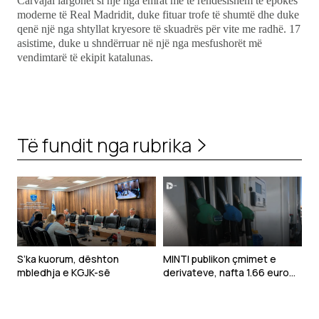
Carvajal largohet si një nga emrat më të rëndësishëm të epokës
moderne të Real Madridit, duke fituar trofe të shumtë dhe duke
qenë një nga shtyllat kryesore të skuadrës për vite me radhë. 17
asistime, duke u shndërruar në një nga mesfushorët më
vendimtarë të ekipit katalunas.
Të fundit nga rubrika
S’ka kuorum, dështon
MINTI publikon çmimet e
mbledhja e KGJK-së
derivateve, nafta 1.66 euro
për litër