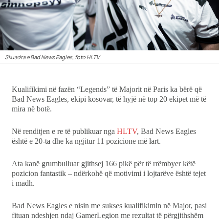
Ekonomi
Teknologji
Skuadra e Bad News Eagles, foto HLTV
Udhëtime
Kualifikimi në fazën “Legends” të Majorit në Paris ka bërë që
DuVideo
Bad News Eagles, ekipi kosovar, të hyjë në top 20 ekipet më të
mira në botë.
Në renditjen e re të publikuar nga
HLTV
, Bad News Eagles
është e 20-ta dhe ka ngjitur 11 pozicione më lart.
Ata kanë grumbulluar gjithsej 166 pikë për të rrëmbyer këtë
pozicion fantastik – ndërkohë që motivimi i lojtarëve është tejet
i madh.
Bad News Eagles e nisin me sukses kualifikimin në Major, pasi
fituan ndeshjen ndaj GamerLegion me rezultat të përgjithshëm