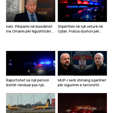
Irani: Përparim në bisedimet
Shpërthim në një veturë në
me Omanin për Ngushticën e
Gjilan, Policia dyshon për
Hormuzit
mjet shpërthyes – një i
plagosur rëndë
Raportohet se një person
MUP-i serb shmang sqarimet
është i lenduar pas një
për sigurimin e terroristit
shpërthimi të një veture në
Radoiçiq dhe Veselinoviqit
Gjilan