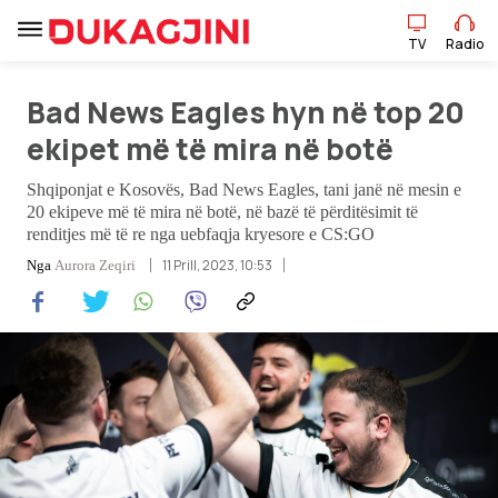
TV
Radio
Bad News Eagles hyn në top 20
TV
Radio
ekipet më të mira në botë
Shqiponjat e Kosovës, Bad News Eagles, tani janë në mesin e
Lajme
20 ekipeve më të mira në botë, në bazë të përditësimit të
renditjes më të re nga uebfaqja kryesore e CS:GO
Sport
11 Prill, 2023, 10:53
Nga
Aurora Zeqiri
Pikëpamje
Art Jete
Kulturë
Showbiz