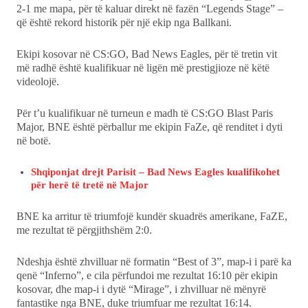
2-1 me mapa, për të kaluar direkt në fazën “Legends Stage” –
që është rekord historik për një ekip nga Ballkani.
Ekipi kosovar në CS:GO, Bad News Eagles, për të tretin vit
më radhë është kualifikuar në ligën më prestigjioze në këtë
videolojë.
Për t’u kualifikuar në turneun e madh të CS:GO Blast Paris
Major, BNE është përballur me ekipin FaZe, që renditet i dyti
në botë.
Shqiponjat drejt Parisit – Bad News Eagles kualifikohet
për herë të tretë në Major
BNE ka arritur të triumfojë kundër skuadrës amerikane, FaZE,
me rezultat të përgjithshëm 2:0.
Ndeshja është zhvilluar në formatin “Best of 3”, map-i i parë ka
qenë “Inferno”, e cila përfundoi me rezultat 16:10 për ekipin
kosovar, dhe map-i i dytë “Mirage”, i zhvilluar në mënyrë
fantastike nga BNE, duke triumfuar me rezultat 16:14.