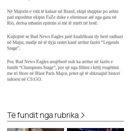
Në Majorin e vitit të kaluar në Brazil, ekipi shqiptar po ashtu
pati mposhtur ekipin FaZe duke e eliminuar atë nga gara në
Rio, derisa mbanin epitetin si më të mirët në botë.
Kujtojmë se Bad News Eagles janë kualifikuar dy herë radhazi
në Major, madje në të dyja rastet kanë arritur fazën “Legends
Stage”.
Por, Bad News Eagles asnjëherë nuk ka arritur në fazën e
fundit “Champions Stage”, por që nga fillimi i këtij rrugëtimi
me tri fitore në Blast Paris Major, pritet që të shkruajnë histori
suksesi në CS:GO.
Të fundit nga rubrika