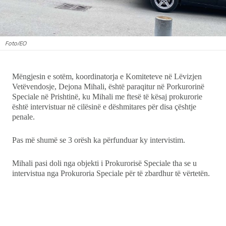
Showbiz
Ekonomi
Foto/EO
Teknologji
Mëngjesin e sotëm, koordinatorja e Komiteteve në Lëvizjen
Udhëtime
Vetëvendosje, Dejona Mihali, është paraqitur në Porkurorinë
Speciale në Prishtinë, ku Mihali me ftesë të kësaj prokurorie
është intervistuar në cilësinë e dëshmitares për disa çështje
DuVideo
penale.
Pas më shumë se 3 orësh ka përfunduar ky intervistim.
Mihali pasi doli nga objekti i Prokurorisë Speciale tha se u
intervistua nga Prokuroria Speciale për të zbardhur të vërtetën.