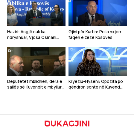
Haziri: Asgjë nuk ka
Gjini për Kurtin: Po ia nxjerr
ndryshuar, Vjosa Osmani
faqen e zezë Kosovës
mbetet emri i LDK-së për
presidente
Deputetët mblidhen, dera e
Kryeziu-Hyseni: Opozita po
sallës së Kuvendit e mbyllur
qëndron sonte në Kuvend
(VIDEO)
sepse e di që nuk do të ketë
zhvillim