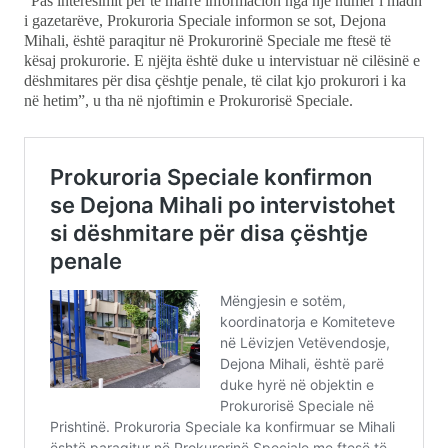
“Pas interesimit për të marrë informacion nga një numër i madh
i gazetarëve, Prokuroria Speciale informon se sot, Dejona
Mihali, është paraqitur në Prokurorinë Speciale me ftesë të
kësaj prokurorie. E njëjta është duke u intervistuar në cilësinë e
dëshmitares për disa çështje penale, të cilat kjo prokurori i ka
në hetim”, u tha në njoftimin e Prokurorisë Speciale.