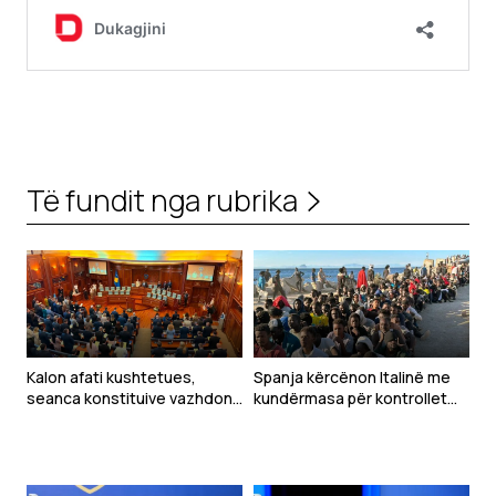
Të fundit nga rubrika
Kalon afati kushtetues,
Spanja kërcënon Italinë me
seanca konstituive vazhdon
kundërmasa për kontrollet
nesër
kufitare pas krizës në Ceuta