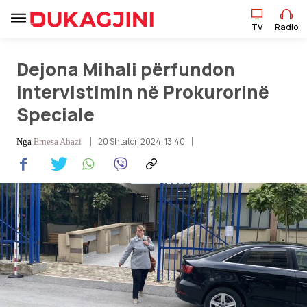
TV
Radio
Dejona Mihali përfundon
intervistimin në Prokurorinë
TV
Radio
Speciale
20 Shtator, 2024, 13:40
Nga
Ernesa Abazi
Lajme
Sport
Pikëpamje
Art Jete
Kulturë