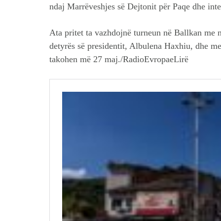
ndaj Marrëveshjes së Dejtonit për Paqe dhe integ
Ata pritet ta vazhdojnë turneun në Ballkan me 
detyrës së presidentit, Albulena Haxhiu, dhe me
takohen më 27 maj./RadioEvropaeLirë