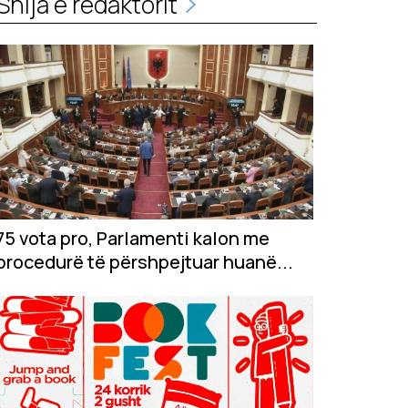
Shija e redaktorit
75 vota pro, Parlamenti kalon me
procedurë të përshpejtuar huanë...