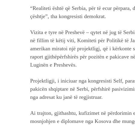
“Realiteti është që Serbia, për të ecur përpara, d
çështje”, tha kongresisti demokrat.
Vizita e tyre në Preshevë – qytet në jug të Serb
në fillim të këtij viti, Komiteti për Politikë t
amerikan miratoi një projektligj, që i kërkonte s
raport gjithëpërfshirës për pozitën e pakicave n
Luginën e Preshevës.
Projektligji, i iniciuar nga kongresisti Self, pa
pakicën shqiptare në Serbi, përfshirë pasivizimi
nga adresat ku janë të regjistruar.
Ai trajton, gjithashtu, kufizimet në përdorimin 
mosnjohjen e diplomave nga Kosova dhe munges