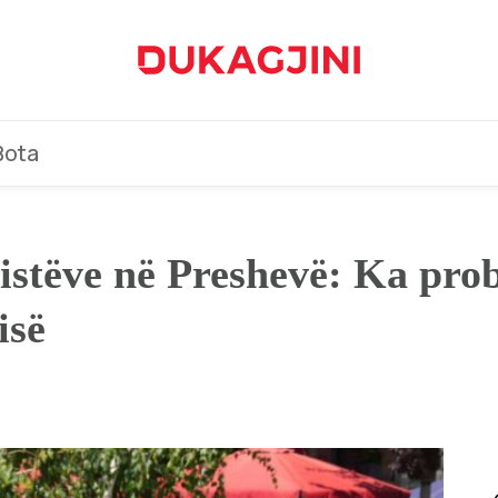
Bota
sistëve në Preshevë: Ka pro
isë