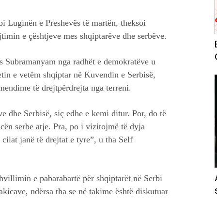
oi Luginën e Preshevës të martën, theksoi
trajtimin e çështjeve mes shqiptarëve dhe serbëve.
has Subramanyam nga radhët e demokratëve u
etin e vetëm shqiptar në Kuvendin e Serbisë,
endime të drejtpërdrejta nga terreni.
 dhe Serbisë, siç edhe e kemi ditur. Por, do të
n serbe atje. Pra, po i vizitojmë të dyja
cilat janë të drejtat e tyre”, u tha Self
illimin e pabarabartë për shqiptarët në Serbi
pakicave, ndërsa tha se në takime është diskutuar