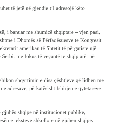
uhet të jetë në gjendje t’i adresojë këto
isë, i banuar me shumicë shqiptare – vjen pasi,
ë Jashtme i Dhomës së Përfaqësuesve të Kongresit
ekretarit amerikan të Shtetit të përgatiste një
ë Serbi, me fokus të veçantë te shqiptarët në
rashikon shqyrtimin e disa çështjeve që lidhen me
n e adresave, përkatësisht fshirjen e qytetarëve
e gjuhës shqipe në institucionet publike,
ën e teksteve shkollore në gjuhën shqipe.