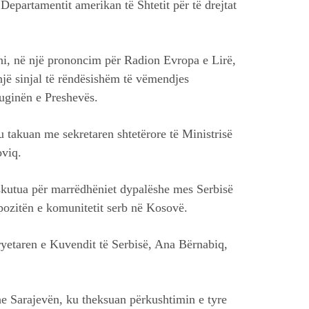
Departamentit amerikan të Shtetit për të drejtat
ni, në një prononcim për Radion Evropa e Lirë,
një sinjal të rëndësishëm të vëmendjes
uginën e Preshevës.
 takuan me sekretaren shtetërore të Ministrisë
oviq.
diskutua për marrëdhëniet dypalëshe mes Serbisë
pozitën e komunitetit serb në Kosovë.
ryetaren e Kuvendit të Serbisë, Ana Bërnabiq,
e Sarajevën, ku theksuan përkushtimin e tyre