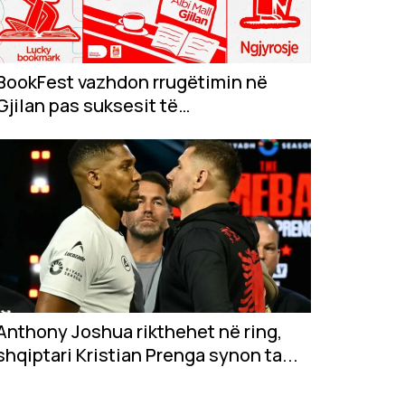
BookFest vazhdon rrugëtimin në
Gjilan pas suksesit të
jashtëzakonshëm në...
Anthony Joshua rikthehet në ring,
shqiptari Kristian Prenga synon ta...