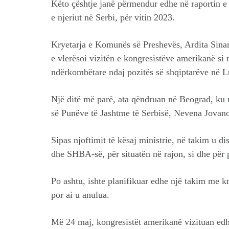
Këto çështje janë përmendur edhe në raportin e 
e njeriut në Serbi, për vitin 2023.
Kryetarja e Komunës së Preshevës, Ardita Sina
e vlerësoi vizitën e kongresistëve amerikanë si 
ndërkombëtare ndaj pozitës së shqiptarëve në L
Një ditë më parë, ata qëndruan në Beograd, ku u
së Punëve të Jashtme të Serbisë, Nevena Jovan
Sipas njoftimit të kësaj ministrie, në takim u 
dhe SHBA-së, për situatën në rajon, si dhe për 
Po ashtu, ishte planifikuar edhe një takim me k
por ai u anulua.
Më 24 maj, kongresistët amerikanë vizituan edh