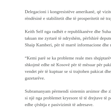
Delegacioni i kongresistëve amerikanë, që vizit
rëndësinë e stabilitetit dhe të prosperitetit në 
Keith Self nga radhët e republikanëve dhe Su
takuan me zyrtarë të ndryshëm, përfshirë deput
Shaip Kamberi, për të marrë informacione dhe m
“Kemi parë se ka probleme reale mes shqiptarëve
shkojmë edhe në Kosovë për të mësuar për pakicë
vendet për të kuptuar se si trajtohen pakicat dhe 
gazetarëve.
Subramanyam përmendi sistemin arsimor dhe zhv
si një nga problemet kryesore të të drejtave të 
edhe çështja e pasivizimit të adresave.