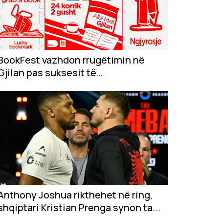
BookFest vazhdon rrugëtimin në
Gjilan pas suksesit të
jashtëzakonshëm në...
Anthony Joshua rikthehet në ring,
shqiptari Kristian Prenga synon ta...