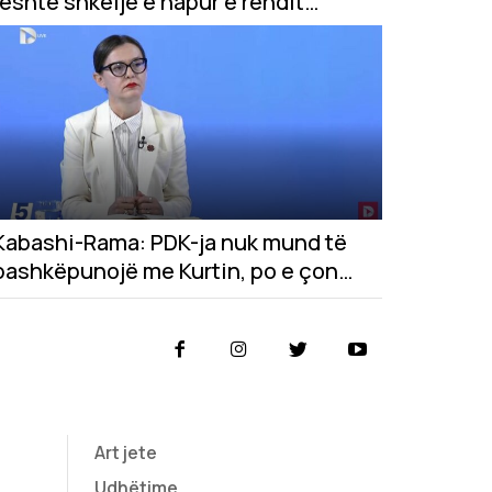
është shkelje e hapur e rendit
kushtetues
Kabashi-Rama: PDK-ja nuk mund të
bashkëpunojë me Kurtin, po e çon
vendin drejt krizës shtetërore
Art jete
Udhëtime