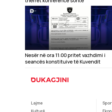
thërret konferencë sonte
Nesër në ora 11:00 pritet vazhdimi i
seancës konstituive të Kuvendit
Lajme
Spor
Kulturë
Ekon