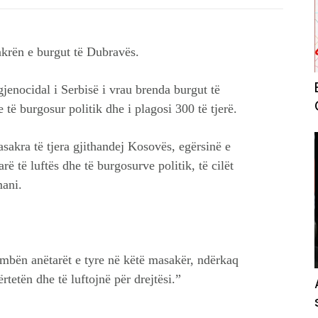
akrën e burgut të Dubravës.
jenocidal i Serbisë i vrau brenda burgut të
 të burgosur politik dhe i plagosi 300 të tjerë.
akra të tjera gjithandej Kosovës, egërsinë e
rë të luftës dhe të burgosurve politik, të cilët
mani.
umbën anëtarët e tyre në këtë masakër, ndërkaq
rtetën dhe të luftojnë për drejtësi.”