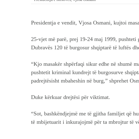
Presidentja e vendit, Vjosa Osmani, kujtoi mas
25-vjet më parë, prej 19-24 maj 1999, pushteti g
Dubravës 120 të burgosur shqiptarë të luftës dhe
“Kjo masakër shpërfaqi sikur edhe në shumë mas
pushtetit kriminal kundrejt të burgosurve shqipta
padrejtësisht mbaheshin në burg,” shprehet Os
Duke kërkuar drejtësi për viktimat.
“Sot, bashkëndjejmë me të gjitha familjet që h
të mbijetuarit i inkurajojmë për ta mbrojtur të vë