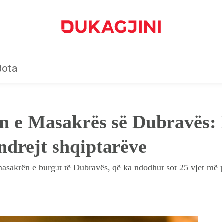
Bota
n e Masakrës së Dubravës:
ndrejt shqiptarëve
masakrën e burgut të Dubravës, që ka ndodhur sot 25 vjet më 