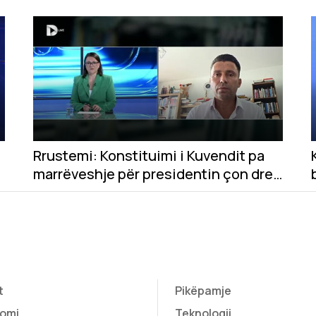
Rrustemi: Konstituimi i Kuvendit pa
marrëveshje për presidentin çon drejt
zgjedhjeve
t
Pikëpamje
omi
Teknologji