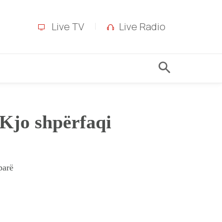
Live TV
Live Radio
 Kjo shpërfaqi
parë