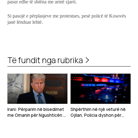
pasur edhe të shtëna me armë zjarri.
Si pasojë e përplasjeve me protestues, pesë policë të Kosovës
janë lënduar lehtë.
Të fundit nga rubrika
Irani: Përparim në bisedimet
Shpërthim në një veturë në
me Omanin për Ngushticën e
Gjilan, Policia dyshon për
Hormuzit
mjet shpërthyes – një i
plagosur rëndë