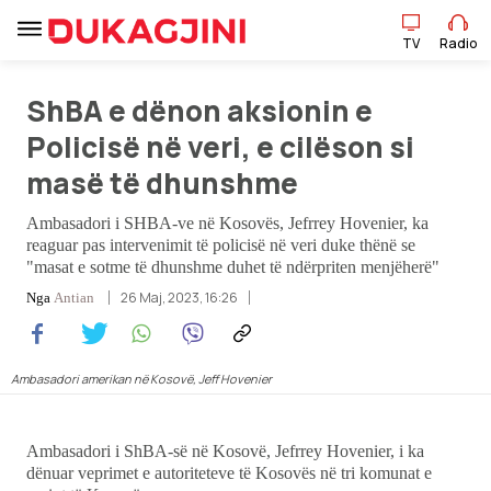
TV
Radio
TV
Radio
ShBA e dënon aksionin e
Policisë në veri, e cilëson si
masë të dhunshme
Lajme
Ambasadori i SHBA-ve në Kosovës, Jefrrey Hovenier, ka
Sport
reaguar pas intervenimit të policisë në veri duke thënë se
"masat e sotme të dhunshme duhet të ndërpriten menjëherë"
Pikëpamje
26 Maj, 2023, 16:26
Nga
Antian
Art Jete
Ambasadori amerikan në Kosovë, Jeff Hovenier
Kulturë
Ambasadori i ShBA-së në Kosovë, Jefrrey Hovenier, i ka
Showbiz
dënuar veprimet e autoriteteve të Kosovës në tri komunat e