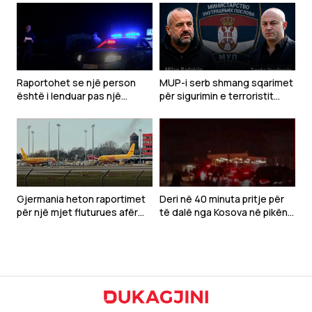
Raportohet se një person
MUP-i serb shmang sqarimet
është i lenduar pas një
për sigurimin e terroristit
shpërthimi të një veture në
Radoiçiq dhe Veselinoviqit
Gjilan
Gjermania heton raportimet
Deri në 40 minuta pritje për
për një mjet fluturues afër
të dalë nga Kosova në pikën
avionit ukrainas në aeroportin
kufitare Dheu i Bardhë
e Lajpcigut