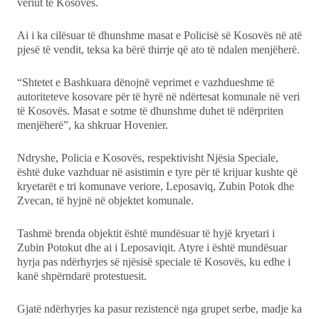
veriut të Kosovës.
Ekonomi
Ai i ka cilësuar të dhunshme masat e Policisë së Kosovës në atë
Teknologji
pjesë të vendit, teksa ka bërë thirrje që ato të ndalen menjëherë.
“Shtetet e Bashkuara dënojnë veprimet e vazhdueshme të
Udhëtime
autoriteteve kosovare për të hyrë në ndërtesat komunale në veri
të Kosovës. Masat e sotme të dhunshme duhet të ndërpriten
DuVideo
menjëherë”, ka shkruar Hovenier.
Ndryshe, Policia e Kosovës, respektivisht Njësia Speciale,
është duke vazhduar në asistimin e tyre për të krijuar kushte që
kryetarët e tri komunave veriore, Leposaviq, Zubin Potok dhe
Zvecan, të hyjnë në objektet komunale.
Tashmë brenda objektit është mundësuar të hyjë kryetari i
Zubin Potokut dhe ai i Leposaviqit. Atyre i është mundësuar
hyrja pas ndërhyrjes së njësisë speciale të Kosovës, ku edhe i
kanë shpërndarë protestuesit.
Gjatë ndërhyrjes ka pasur rezistencë nga grupet serbe, madje ka