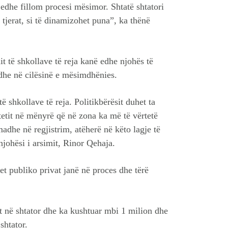
edhe fillom procesi mësimor. Shtatë shtatori
 tjerat, si të dinamizohet puna”, ka thënë
it të shkollave të reja kanë edhe njohës të
 edhe në cilësinë e mësimdhënies.
ë shkollave të reja. Politikbërësit duhet ta
etit në mënyrë që në zona ka më të vërtetë
madhe në regjistrim, atëherë në këto lagje të
njohësi i arsimit, Rinor Qehaja.
t publiko privat janë në proces dhe tërë
et në shtator dhe ka kushtuar mbi 1 milion dhe
shtator.