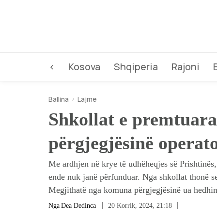
<
Kosova
Shqiperia
Rajoni
Ballina
Lajme
Shkollat e premtuar
përgjegjësinë operato
Me ardhjen në krye të udhëheqjes së Prishtinës,
ende nuk janë përfunduar. Nga shkollat thonë s
Megjithatë nga komuna përgjegjësinë ua hedhin k
Nga
Dea Dedinca
20 Korrik, 2024, 21:18