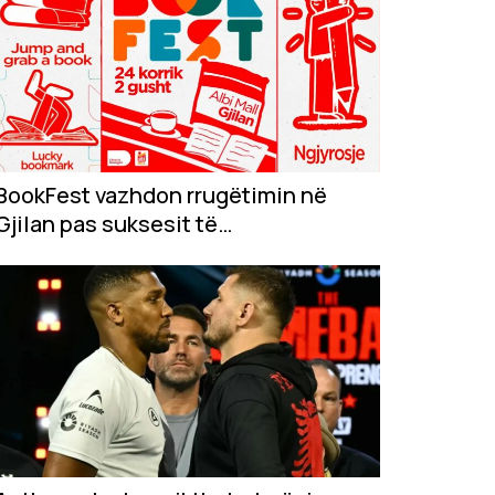
BookFest vazhdon rrugëtimin në
Gjilan pas suksesit të
jashtëzakonshëm në...