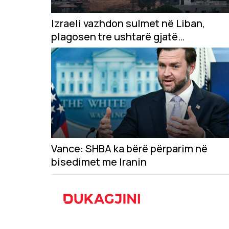
Izraeli vazhdon sulmet në Liban,
plagosen tre ushtarë gjatë
çaktivizimit të municioneve
Vance: SHBA ka bërë përparim në
bisedimet me Iranin