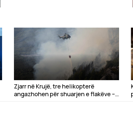
Zjarr në Krujë, tre helikopterë
angazhohen për shuarjen e flakëve –
dyshohet për zjarrvënie të
qëllimshme