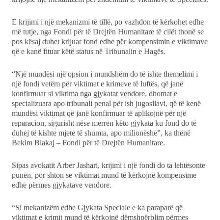
E krijimi i një mekanizmi të tillë, po vazhdon të kërkohet edhe
më tutje, nga Fondi për të Drejtën Humanitare të cilët thonë se
pos kësaj duhet krijuar fond edhe për kompensimin e viktimave
që e kanë fituar këtë status në Tribunalin e Hagës.
“Një mundësi një opsion i mundshëm do të ishte themelimi i
një fondi vetëm për viktimat e krimeve të luftës, që janë
konfirmuar si viktima nga gjykatat vendore, dhomat e
specializuara apo tribunali penal për ish jugosllavi, që të kenë
mundësi viktimat që janë konfirmuar të aplikojnë për një
reparacion, sigurisht nëse merren këto gjykata ku fond do të
duhej të kishte mjete të shumta, apo milionëshe”, ka thënë
Bekim Blakaj – Fondi për të Drejtën Humanitare.
Sipas avokatit Arber Jashari, krijimi i një fondi do ta lehtësonte
punën, por shton se viktimat mund të kërkojnë kompensime
edhe përmes gjykatave vendore.
“Si mekanizëm edhe Gjykata Speciale e ka paraparë që
viktimat e krimit mund të kërkojnë dëmshpërblim përmes