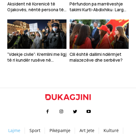
Aksident në Korenicë të
Përfundon pa marrëveshje
Gjakovës, nëntë persona të
takimi Kurti-Abdixhiku: Larg
lënduar
një marrëveshjeje eventuale
“Vdekje civile”: Kremlini me ligj
Cili është dallimi ndërmjet
të ri kundër rusëve në
malazezëve dhe serbëve?
mërgim
Lajme
Sport
Pikëpamje
Art Jete
Kulturë