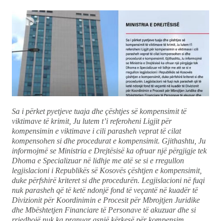
Sa i përket pyetjeve tuaja dhe çështjes së kompensimit të
viktimave të krimit, Ju lutem t’i referoheni Ligjit për
kompensimin e viktimave i cili parasheh veprat të cilat
kompensohen si dhe procedurat e kompensimit. Gjithashtu, Ju
informojmë se Ministria e Drejtësisë ka ofruar një përgjigje tek
Dhoma e Specializuar në lidhje me atë se si e rregullon
legjislacioni i Republikës së Kosovës çështjen e kompensimit,
duke përfshirë kriteret si dhe procedurën. Legjislacioni në fuqi
nuk parasheh që të ketë ndonjë fond të veçantë në kuadër të
Divizionit për Koordinimin e Procesit për Mbrojtjen Juridike
dhe Mbështetjen Financiare të Personave të akuzuar dhe si
rrjedhojë nuk ka pranuar asnjë kërkesë për kompensim