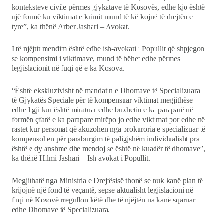
konteksteve civile përmes gjykatave të Kosovës, edhe kjo është
një formë ku viktimat e krimit mund të kërkojnë të drejtën e
tyre”, ka thënë Arber Jashari – Avokat.
I të njëjtit mendim është edhe ish-avokati i Popullit që shpjegon
se kompensimi i viktimave, mund të bëhet edhe përmes
legjislacionit në fuqi që e ka Kosova.
“Është ekskluzivisht në mandatin e Dhomave të Specializuara
të Gjykatës Speciale për të kompensuar viktimat megjithëse
edhe ligji kur është miratuar edhe buxhetin e ka paraparë në
formën çfarë e ka parapare mirëpo jo edhe viktimat por edhe në
rastet kur personat që akuzohen nga prokuroria e specializuar të
kompensohen për paraburgim të paligjshëm individualisht pra
është e dy anshme dhe mendoj se është në kuadër të dhomave”,
ka thënë Hilmi Jashari – Ish avokat i Popullit.
Megjithatë nga Ministria e Drejtësisë thonë se nuk kanë plan të
krijojnë një fond të veçantë, sepse aktualisht legjislacioni në
fuqi në Kosovë rregullon këtë dhe të njëjtën ua kanë sqaruar
edhe Dhomave të Specializuara.