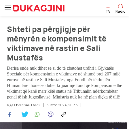
TV
Radio
Shteti pa përgjigje për
mënyrën e kompensimit të
TV
Radio
viktimave në rastin e Sali
Mustafës
Lajme
Derisa ende nuk dihet se si do të zbatohet urdhri i Gjykatës
Speciale për kompensimin e viktimave në shumë prej 207 mijë
Sport
eurove në rastin e Sali Mustafes, nga Fondi për të drejtën
Humanitare thonë se duhet krijuar një fond që kompenson edhe
Pikëpamje
viktimat që kanë marr këtë status në Tribunalin ndërkombëtar
penal të ish Jugosllavisë. Ministria nuk ka në plan diçka të tillë
Art Jete
5 Tetor, 2024, 20:38
Nga
Dorentina Thaqi
Kulturë