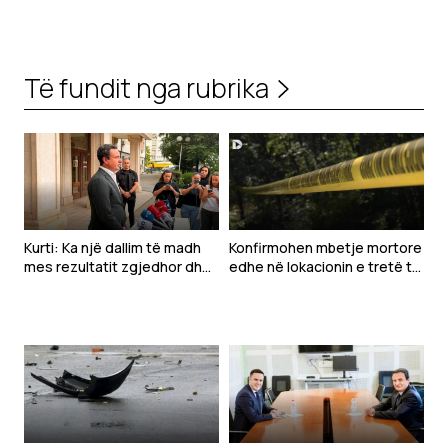
Të fundit nga rubrika
Kurti: Ka një dallim të madh
Konfirmohen mbetje mortore
mes rezultatit zgjedhor dhe
edhe në lokacionin e tretë të
kërkesave të LDK-së
dyshuar në Zubin Potok