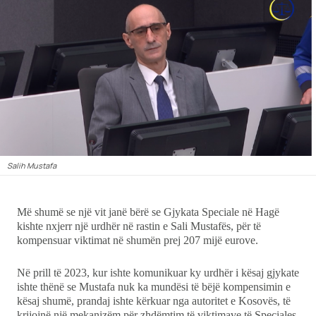
Showbiz
Ekonomi
Teknologji
Udhëtime
DuVideo
Salih Mustafa
Më shumë se një vit janë bërë se Gjykata Speciale në Hagë
kishte nxjerr një urdhër në rastin e Sali Mustafës, për të
kompensuar viktimat në shumën prej 207 mijë eurove.
Në prill të 2023, kur ishte komunikuar ky urdhër i kësaj gjykate
ishte thënë se Mustafa nuk ka mundësi të bëjë kompensimin e
kësaj shumë, prandaj ishte kërkuar nga autoritet e Kosovës, të
krijojnë një mekanizëm për zhdëmtim të viktimave të Speciales.