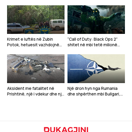
Krimet e luftës në Zubin
“Call of Duty: Black Ops 2”
Potok, hetuesit vazhdojnë
shitet në mbi tetë milionë
punën në lokacionin e tretë
kopje në PlayStation Store
Aksident me fatalitet në
Një dron hyn nga Rumania
Prishtinë, një i vdekur dhe një
dhe shpërthen mbi Bullgari,
tjetër i lënduar
‘alarm’ në krahun lindor të
NATO-s