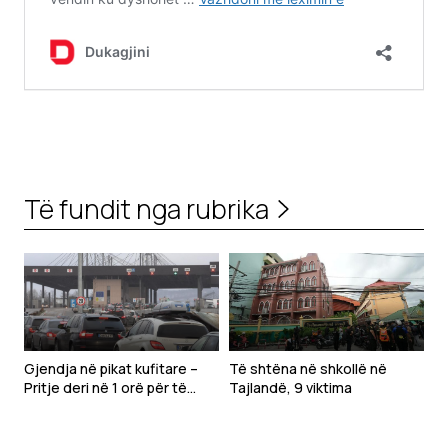
Të fundit nga rubrika
Gjendja në pikat kufitare –
Të shtëna në shkollë në
Pritje deri në 1 orë për të
Tajlandë, 9 viktima
hyrë në Kosovë, situata e
njëjtë edhe për dalje nga
vendi