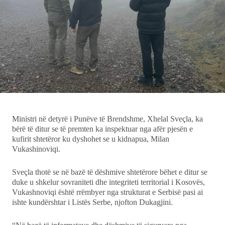
Showbiz
Ekonomi
Teknologji
Udhëtime
DuVideo
Ministri në detyrë i Punëve të Brendshme, Xhelal Sveçla, ka
bërë të ditur se të premten ka inspektuar nga afër pjesën e
kufirit shtetëror ku dyshohet se u kidnapua, Milan
Vukashinoviqi.
Sveçla thotë se në bazë të dëshmive shtetërore bëhet e ditur se
duke u shkelur sovraniteti dhe integriteti territorial i Kosovës,
Vukashnoviqi është rrëmbyer nga strukturat e Serbisë pasi ai
ishte kundërshtar i Listës Serbe, njofton Dukagjini.