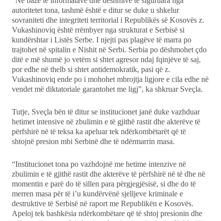
“Në bazë të informatave dhe dëshmive të siguruara nga
autoritetet tona, tashmë është e ditur se duke u shkelur
sovraniteti dhe integriteti territorial i Republikës së Kosovës z.
Vukashinoviq është rrëmbyer nga strukturat e Serbisë si
kundërshtar i Listës Serbe. I njejti pas plagëve të marra po
trajtohet në spitalin e Nishit në Serbi. Serbia po dëshmohet çdo
ditë e më shumë jo vetëm si shtet agresor ndaj fqinjëve të saj,
por edhe në thelb si shtet antidemokratik, pasi që z.
Vukashinoviq ende po i mohohet mbrojtja ligjore e cila edhe në
vendet më diktatoriale garantohet me ligj”, ka shkruar Sveçla.
Tutje, Sveçla bën të ditur se institucionet janë duke vazhduar
hetimet intensive në zbulimin e të gjithë rastit dhe akterëve të
përfshirë në të teksa ka apeluar tek ndërkombëtarët që të
shtojnë presion mbi Serbinë dhe të ndërmarrin masa.
“Institucionet tona po vazhdojnë me hetime intenzive në
zbulimin e të gjithë rastit dhe akterëve të përfshirë në të dhe në
momentin e parë do të sillen para përgjegjësisë, si dhe do të
merren masa për të i’u kundërvënë sjelljeve kriminale e
destruktive të Serbisë në raport me Republikën e Kosovës.
Apeloj tek bashkësia ndërkombëtare që të shtoj presionin dhe