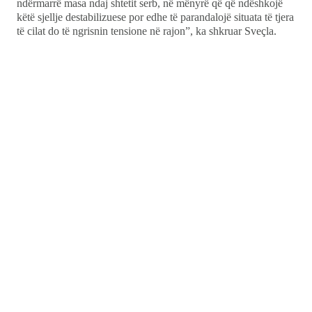
ndërmarrë masa ndaj shtetit serb, në mënyrë që që ndëshkojë
këtë sjellje destabilizuese por edhe të parandalojë situata të tjera
të cilat do të ngrisnin tensione në rajon”, ka shkruar Sveçla.