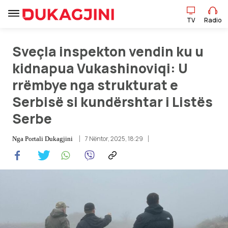
TV
Radio
Sveçla inspekton vendin ku u
kidnapua Vukashinoviqi: U
TV
Radio
rrëmbye nga strukturat e
Serbisë si kundërshtar i Listës
Lajme
Serbe
Sport
7 Nëntor, 2025, 18:29
Nga
Portali Dukagjini
Pikëpamje
Art Jete
Kulturë