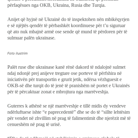
përfaqësues nga OKB, Ukraina, Rusia dhe Turqia.
Anijet që hyjnë në Ukrainë do të inspektohen nën mbikëqyrjen
e së njëjtës qendër të përbashkët koordinuese për t’u siguruar
që ato nuk mbajnë armë ose sende që mund të përdoren për të
sulmuar palën ukrainase.
Foto ilustrim
Palët ruse dhe ukrainase kanë rënë dakord të ndalojnë sulmet
ndaj ndonjë prej anijeve tregtare ose porteve të përfshira në
iniciativën për transportin e grurit jetik, ndërsa vëzhguesit e
OKB-së dhe turqit do të jenë të pranishëm në portet e Ukrainës
për të përcaktuar zonat e mbrojtura nga marrëveshja.
Guterres k athënë se një marrëveshje e tillë midis dy vendeve
ndërluftuese ishte “e paprecedentë” dhe se do të “sillte lehtësim
për vendet në zhvillim në prag të falimentimit dhe njerëzit më të
cenueshëm në prag të urisë.