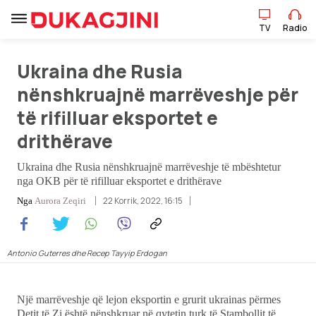
TV
Radio
Ukraina dhe Rusia
nënshkruajnë marrëveshje për
TV
Radio
të rifilluar eksportet e
drithërave
Lajme
Ukraina dhe Rusia nënshkruajnë marrëveshje të mbështetur
Sport
nga OKB për të rifilluar eksportet e drithërave
22 Korrik, 2022, 16:15
Nga
Aurora Zeqiri
Pikëpamje
Art Jete
Antonio Guterres dhe Recep Tayyip Erdogan
Kulturë
Një marrëveshje që lejon eksportin e grurit ukrainas përmes
Detit të Zi është nënshkruar në qytetin turk të Stambollit të