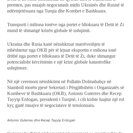
Showbiz
premten, pas muajsh negociatash midis Ukrainës dhe Rusisë të
ndërmjetësuara nga Turqia dhe Kombet e Bashkuara.
Ekonomi
Transporti i miliona tonëve nga portet e bllokuara të Detit të Zi
mund të shmangë krizën globale të ushqimit.
Teknologji
Ukraina dhe Rusia kanë nënshkruar marrëveshjen të
Udhëtime
mbështetur nga OKB për të lejuar eksportin e miliona tonë
drithë nga portet e bllokuara të Detit të Zi, duke shmangur
DuVideo
potencialisht kërcënimin e një krize globale katastrofike
ushqimore.
Në një ceremoni nënshkrimi në Pallatin Dolmabahçe në
Stamboll morën pjesë Sekretari i Përgjithshëm i Organizatës së
Kombeve të Bashkuara (OKB), Antonio Guterres dhe Recep
Tayyip Erdogan, presidenti i Turqisë, i cili kishte luajtur një rol
kyç gjatë muajve të negociatave të tensionuara.
Antonio Guterres dhe Recep Tayyip Erdogan