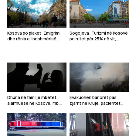
Kosova po plaket: Emigrimi
Sogojeva: Turizmi në Kosovë
dhe rënia e lindshmërisë
po rritet për 25% në vit,
rrisin moshën mesatare të
kërkohet themelimi i
popullsisë
Agjencisë Kombëtare e
Turizmit
Dhuna në familje mbetet
Evakuohen banorët pas
alarmuese në Kosovë, mbi
zjarrit në Krujë, pacientët
1,300 raste të raportuara në
dërgohen në Tiranë
gjashtë muaj