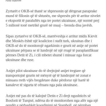
Foto ilustrim
Zyrtarët e OKB-së thanë se shpresonin që dërgesat paraprake
mund të fillonin që të shtunën, me shpresën për të arritur nivelet
e eksportit të paraluftës nga tre portet ukrainase, një normë prej
5 milionë tonë metrikë grurë në muaj – brenda disa javësh.
Sipas zyrtarëve të OKB-së, marrëveshja e arritur midis Kievit
dhe Moskës është një koalicion i stafit turk, ukrainas dhe i
OKB-së do të monitorojë ngarkimin e grurit në anije në portet
ukrainase përpara se të lundrojë në një rrugë të paraplanifikuar
përmes Detit të Zi, i cili mbetet shumë i minuar nga forcat
ukrainase dhe ruse.
Anijet pilot ukrainase do të drejtojnë anijet tregtare që
transportojnë grurin në mënyrë që të lundrojnë në zonat e
minuara rreth vijës bregdetare duke përdorur një hartë të
kanaleve të sigurta të ofruara nga pala ukrainase.
Anijet më pas do të kalojnë Detin e Zi drejt ngushticës së
Bosforit të Turqisë, ndërsa do të monitorohen nga afër nga një
qendër e përbashkët koordinimi në Stamboll, që përmban