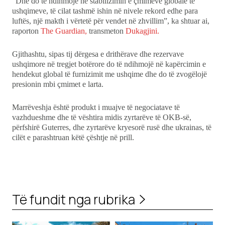
“Dhe do të ndihmojë në stabilizimin e çmimeve globale të
ushqimeve, të cilat tashmë ishin në nivele rekord edhe para
luftës, një makth i vërtetë për vendet në zhvillim”, ka shtuar ai,
raporton
The Guardian,
transmeton
Dukagjini.
Gjithashtu, sipas tij dërgesa e drithërave dhe rezervave
ushqimore në tregjet botërore do të ndihmojë në kapërcimin e
hendekut global të furnizimit me ushqime dhe do të zvogëlojë
presionin mbi çmimet e larta.
Marrëveshja është produkt i muajve të negociatave të
vazhdueshme dhe të vështira midis zyrtarëve të OKB-së,
përfshirë Guterres, dhe zyrtarëve kryesorë rusë dhe ukrainas, të
cilët e parashtruan këtë çështje në prill.
Të fundit nga rubrika