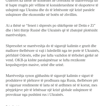
Guterres ka thënë në komentet në ceremoni se marrëveshja do
të hapte rrugën për vëllime të konsiderueshme të eksporteve të
ushqimit nga Ukraina dhe do të lehtësonte një krizë paralele
ushqimore dhe ekonomike në botën në zhvillim.
Ai a thënë se “feneri i shpresës po shkëlqente në Detin e Zi”
dhe i bëri thirrje Rusisë dhe Ukrainës që të zbatojnë plotësisht
marrëveshjen.
Shpresohet se marrëveshja do të sigurojë kalimin e grurit dhe
mallrave thelbësore si vaji i lulediellit nga tre porte të Ukrainës,
përfshirë Odesën, edhe pse lufta vazhdon të tërbohet gjetkë në
vend. OKB-ja kishte paralajmëruar se lufta rrezikonte
kequshqyerjen masive, urinë dhe urinë.
Marrëveshja synon gjithashtu të sigurojë kalimin e sigurt të
produkteve të plehrave të prodhuara nga Rusia, thelbësore për
të siguruar rendimente të larta në të ardhmen në të korrat, mes
përpjekjeve për të lehtësuar një krizë globale ushqimore të
provokuar nga pushtimi rus i Ukrainës.