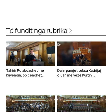
Të fundit nga rubrika
Tahiri: Po abuzohet me
Dalin pamjet teksa Kadrijaj
Kuvendin, po cenohet
gjuan me vezë Kurtin,
Kushtetuta dhe po
ndërpritet seanca
prodhohet krizë politike