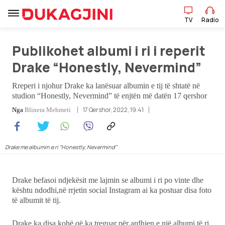
TV
Radio
TV
Radio
Publikohet albumi i ri i reperit
Drake “Honestly, Nevermind”
Lajme
Rreperi i njohur Drake ka lanësuar albumin e tij të shtatë në
studion “Honestly, Nevermind” të enjtën më datën 17 qershor
Sport
17 Qershor, 2022, 19:41
Nga
Blinera Mehmeti
Pikëpamje
Drake me albumin e ri “Honestly, Nevermind"
Art Jete
Drake befasoi ndjekësit me lajmin se albumi i ri po vinte dhe
Kulturë
kështu ndodhi,në rrjetin social Instagram ai ka postuar disa foto
të albumit të tij.
Showbiz
Drake ka disa kohë që ka treguar për ardhjen e një albumi të ri,