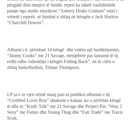
përgjatë disa muajve të fundit, reperi ka ndarë vazhdimisht
Ekonomi
pamje nga studio muzikore.“Aubrey Drake Graham” emri i
vërtetë i reperit së fundmi u shfaq në këngën e Jack Harlow
Teknologji
“Churchill Downs”.
Udhëtime
DuVideo
Albumi i ri përmban 14 këngë dhe vetëm një bashkëpunim,
“Jimmy Cooks” me 21 Savage, menjëherë pas lansimit të tij
erdhi edhe videoklipi i këngës Falling Back”, në të cilën u
shfaq basketbollisti, Tristan Thompson.
LP-ja e re vjen nëntë muaj pasi ai publikoi albumin e tij
“Certified Lover Boy” shtatorin e kaluar, ku u përfshin këngë
të tilla si: “Knife Talk” me 21 Savage dhe Project Pat, “Way 2
Sexy” me Future dhe Young Thug dhe “Fair Trade” me Travis
Scott.