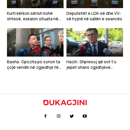
Kurti kërkon sërish kohë
Deputetët e LDK-së dhe VV-
shtesë, eskalon situata në
së hyjnë në sallën e seancës
Kuvend
Basha: Opozita po synon ta
Haziri: Shpresoj që sot t’u
çojë vendin në zgjedhje të
jepet shans zgjidhjeve
reja
politike për normalizimin e
Kuvendit