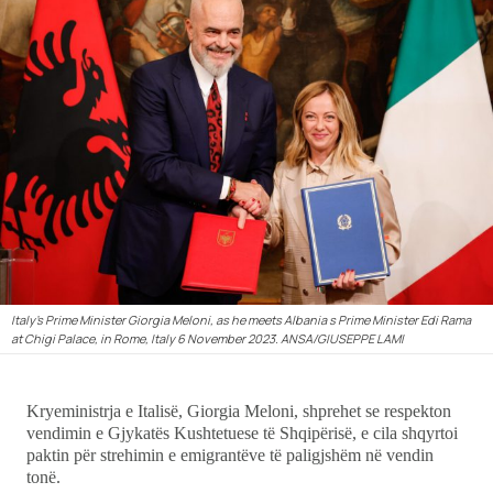
Ekonomi
Teknologji
Udhëtime
DuVideo
Italy's Prime Minister Giorgia Meloni, as he meets Albania s Prime Minister Edi Rama
at Chigi Palace, in Rome, Italy 6 November 2023. ANSA/GIUSEPPE LAMI
Kryeministrja e Italisë, Giorgia Meloni, shprehet se respekton
vendimin e Gjykatës Kushtetuese të Shqipërisë, e cila shqyrtoi
paktin për strehimin e emigrantëve të paligjshëm në vendin
tonë.