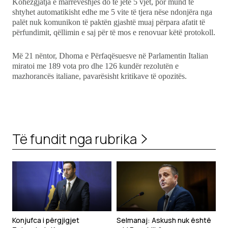
Kohëzgjatja e marrëveshjes do të jetë 5 vjet, por mund të
shtyhet automatikisht edhe me 5 vite të tjera nëse ndonjëra nga
palët nuk komunikon të paktën gjashtë muaj përpara afatit të
përfundimit, qëllimin e saj për të mos e renovuar këtë protokoll.
Më 21 nëntor, Dhoma e Përfaqësuesve në Parlamentin Italian
miratoi me 189 vota pro dhe 126 kundër rezolutën e
mazhorancës italiane, pavarësisht kritikave të opozitës.
Të fundit nga rubrika
Konjufca i përgjigjet
Selmanaj: Askush nuk është