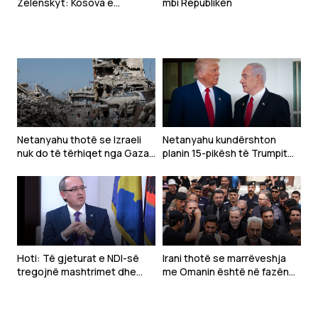
Zelenskyt: Kosova e
mbi Republikën
mbështeti Ukrainën e Serbia
nuk iu bashkua sanksioneve
ndaj Rusisë
Netanyahu thotë se Izraeli
Netanyahu kundërshton
nuk do të tërhiqet nga Gaza
planin 15-pikësh të Trumpit
para se Hamasi të
për Gazën
çarmatoset
Hoti: Të gjeturat e NDI-së
Irani thotë se marrëveshja
tregojnë mashtrimet dhe
me Omanin është në fazën
dështimet e LVV-së në
përfundimtare, por SHBA
qeverisje
duhet të veprojë për hapjen
e Hormuzit