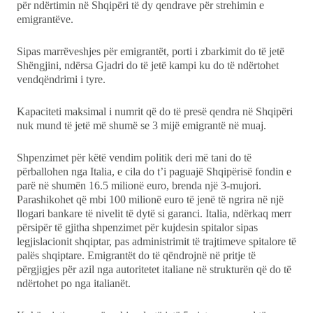
për ndërtimin në Shqipëri të dy qendrave për strehimin e
emigrantëve.
Sipas marrëveshjes për emigrantët, porti i zbarkimit do të jetë
Shëngjini, ndërsa Gjadri do të jetë kampi ku do të ndërtohet
vendqëndrimi i tyre.
Kapaciteti maksimal i numrit që do të presë qendra në Shqipëri
nuk mund të jetë më shumë se 3 mijë emigrantë në muaj.
Shpenzimet për këtë vendim politik deri më tani do të
përballohen nga Italia, e cila do t’i paguajë Shqipërisë fondin e
parë në shumën 16.5 milionë euro, brenda një 3-mujori.
Parashikohet që mbi 100 milionë euro të jenë të ngrira në një
llogari bankare të nivelit të dytë si garanci. Italia, ndërkaq merr
përsipër të gjitha shpenzimet për kujdesin spitalor sipas
legjislacionit shqiptar, pas administrimit të trajtimeve spitalore të
palës shqiptare. Emigrantët do të qëndrojnë në pritje të
përgjigjes për azil nga autoritetet italiane në strukturën që do të
ndërtohet po nga italianët.