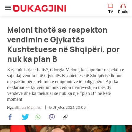
TV
Radio
Meloni thotë se respekton
TV
Radio
vendimin e Gjykatës
Kushtetuese në Shqipëri, por
Lajme
nuk ka plan B
Kryeministrja e Italisë, Giorgia Meloni, ka shprehur respektin e
Sport
saj ndaj vendimit të Gjykatës Kushtetuese të Shqipërisë lidhur
me paktin për strehimin e emigrantëve të paligjshëm. Ajo ka
Pikëpamje
deklaruar se ky vendim nuk cenon marrëveshjen mes dy
vendeve dhe ka theksuar se nuk ka një "plan B" në këtë
moment
Art Jete
15 Dhjetor, 2023, 20:00
Nga
Blinera Mehmeti
Kulturë
Showbiz