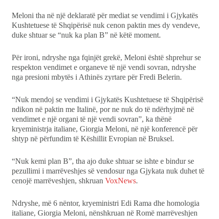
Meloni tha në një deklaratë për mediat se vendimi i Gjykatës
Kushtetuese të Shqipërisë nuk cenon paktin mes dy vendeve,
duke shtuar se “nuk ka plan B” në këtë moment.
Për ironi, ndryshe nga fqinjët grekë, Meloni është shprehur se
respekton vendimet e organeve të një vendi sovran, ndryshe
nga presioni mbytës i Athinës zyrtare për Fredi Belerin.
“Nuk mendoj se vendimi i Gjykatës Kushtetuese të Shqipërisë
ndikon në paktin me Italinë, por ne nuk do të ndërhyjmë në
vendimet e një organi të një vendi sovran”, ka thënë
kryeministrja italiane, Giorgia Meloni, në një konferencë për
shtyp në përfundim të Këshillit Evropian në Bruksel.
“Nuk kemi plan B”, tha ajo duke shtuar se ishte e bindur se
pezullimi i marrëveshjes së vendosur nga Gjykata nuk duhet të
cenojë marrëveshjen, shkruan
VoxNews
.
Ndryshe, më 6 nëntor, kryeministri Edi Rama dhe homologia
italiane, Giorgia Meloni, nënshkruan në Romë marrëveshjen