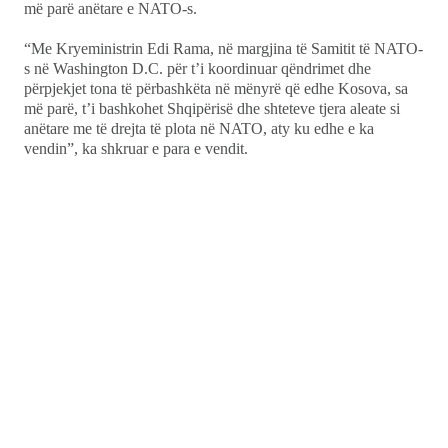
më parë anëtare e NATO-s.
“Me Kryeministrin Edi Rama, në margjina të Samitit të NATO-
s në Washington D.C. për t’i koordinuar qëndrimet dhe
përpjekjet tona të përbashkëta në mënyrë që edhe Kosova, sa
më parë, t’i bashkohet Shqipërisë dhe shteteve tjera aleate si
anëtare me të drejta të plota në NATO, aty ku edhe e ka
vendin”, ka shkruar e para e vendit.