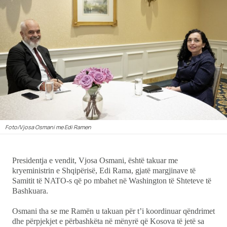
Showbiz
Ekonomi
Teknologji
Udhëtime
DuVideo
Foto/Vjosa Osmani me Edi Ramen
Presidentja e vendit, Vjosa Osmani, është takuar me
kryeministrin e Shqipërisë, Edi Rama, gjatë margjinave të
Samitit të NATO-s që po mbahet në Washington të Shteteve të
Bashkuara.
Osmani tha se me Ramën u takuan për t’i koordinuar qëndrimet
dhe përpjekjet e përbashkëta në mënyrë që Kosova të jetë sa