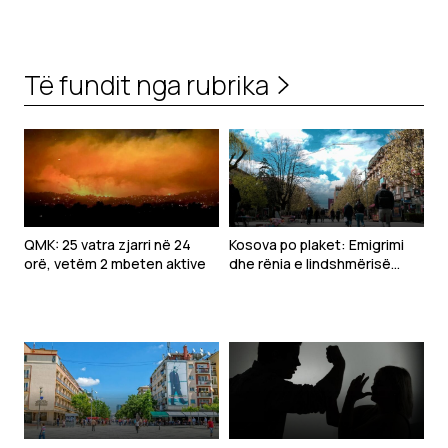
Të fundit nga rubrika
QMK: 25 vatra zjarri në 24
Kosova po plaket: Emigrimi
orë, vetëm 2 mbeten aktive
dhe rënia e lindshmërisë
rrisin moshën mesatare të
popullsisë