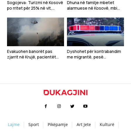
Sogojeva: Turizmi në Kosovë
Dhuna në familje mbetet
po rritet për 25% në vit,
alarmuese në Kosovë, mbi
kërkohet themelimi i
1,300 raste të raportuara në
Agjencisë Kombëtare e
gjashtë muaj
Turizmit
Evakuohen banorët pas
Dyshohet për kontrabandim
zjarrit në Krujë, pacientët
me migrantë, pesë
dërgohen në Tiranë
pakistanezë gjenden në një
banesë në Ferizaj
Lajme
Sport
Pikëpamje
Art Jete
Kulturë