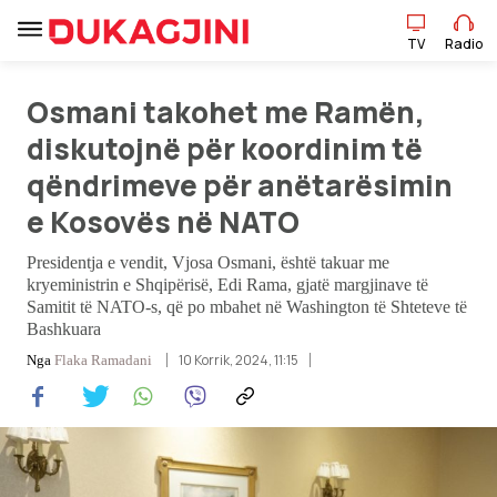
TV
Radio
Osmani takohet me Ramën,
TV
Radio
diskutojnë për koordinim të
qëndrimeve për anëtarësimin
e Kosovës në NATO
Lajme
Presidentja e vendit, Vjosa Osmani, është takuar me
Sport
kryeministrin e Shqipërisë, Edi Rama, gjatë margjinave të
Samitit të NATO-s, që po mbahet në Washington të Shteteve të
Pikëpamje
Bashkuara
10 Korrik, 2024, 11:15
Nga
Flaka Ramadani
Art Jete
Kulturë