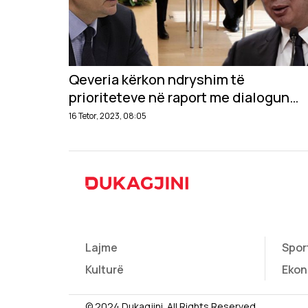
Qeveria kërkon ndryshim të
prioriteteve në raport me dialogun
Kosovë-Serbi, pas sulmit në Banjskë
16 Tetor, 2023, 08:05
Lajme
Spor
Kulturë
Ekon
© 2024 Dukagjini. All Rights Reserved