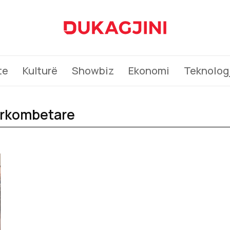
te
Kulturë
Showbiz
Ekonomi
Teknologj
erkombetare