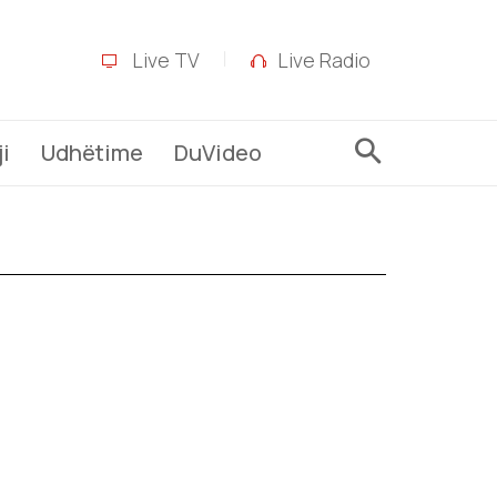
Live TV
Live Radio
i
Udhëtime
DuVideo