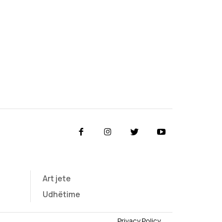
Art jete
Udhëtime
Privacy Policy