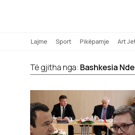
Lajme
Sport
Pikëpamje
Art Je
Të gjitha nga:
Bashkesia Nd