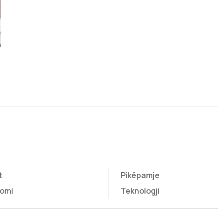
t
Pikëpamje
omi
Teknologji