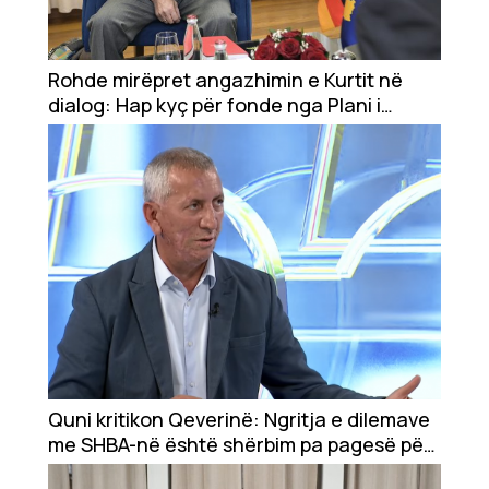
Rohde mirëpret angazhimin e Kurtit në
dialog: Hap kyç për fonde nga Plani i
Rritjes
Quni kritikon Qeverinë: Ngritja e dilemave
me SHBA-në është shërbim pa pagesë për
Serbinë