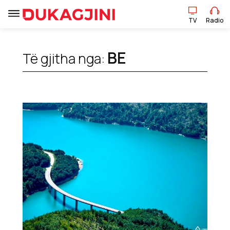
TV
Radio
BE
Të gjitha nga:
TV
Radio
Lajme
Sport
Pikëpamje
Art Jete
Kulturë