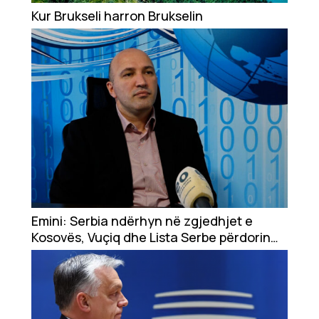
Showbiz
Kur Brukseli harron Brukselin
Ekonomi
Teknologji
Udhëtime
DuVideo
Emini: Serbia ndërhyn në zgjedhjet e
Kosovës, Vuçiq dhe Lista Serbe përdorin
punësimet dhe ndihma për të ndikuar në
vota