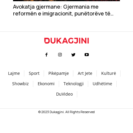
Avokatja gjermane: Gjermania me
Teknologji
reformën e imigracionit, punëtorëve të
kualifikuar u ofron lehtësira për pajisje me
pasaportën gjermane
Udhëtime
DuVideo
Lajme
Sport
Pikëpamje
Art Jete
Kulturë
Showbiz
Ekonomi
Teknologji
Udhëtime
DuVideo
© 2023 Dukagjini. All Rights Reserved