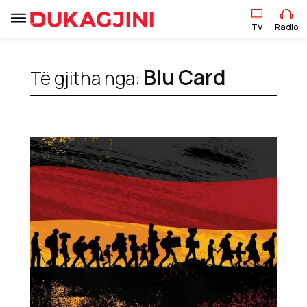
TV
Radio
TV
Radio
Blu Card
Të gjitha nga:
Lajme
Sport
Pikëpamje
Art Jete
Kulturë
Showbiz
Ekonomi