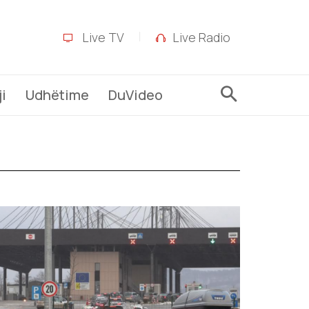
Live TV
Live Radio
i
Udhëtime
DuVideo