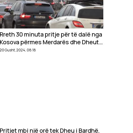
Rreth 30 minuta pritje për të dalë nga
Kosova përmes Merdarës dhe Dheut
të Bardhë
20 Gusht, 2024, 08:18
Pritjet mbi një orë tek Dheu i Bardhë,