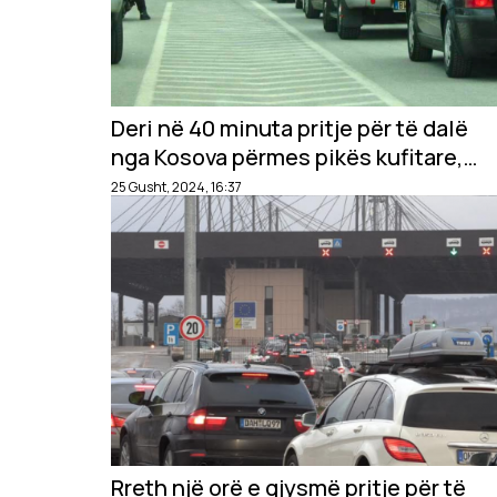
Deri në 40 minuta pritje për të dalë
nga Kosova përmes pikës kufitare,
Dheu i Bardhë
25 Gusht, 2024, 16:37
Rreth një orë e gjysmë pritje për të