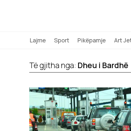
Lajme
Sport
Pikëpamje
Art Je
Të gjitha nga:
Dheu i Bardhë