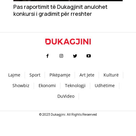
Pas raportimit të Dukagjinit anulohet
Teknologji
konkursi i gradimit për rreshter
Udhëtime
DuVideo
Lajme
Sport
Pikëpamje
Art Jete
Kulturë
Showbiz
Ekonomi
Teknologji
Udhëtime
DuVideo
© 2023 Dukagjini. All Rights Reserved