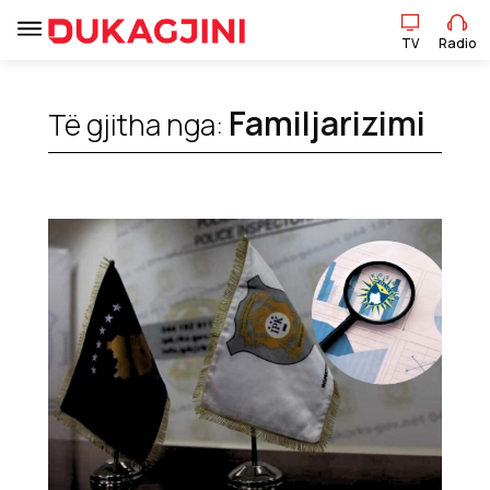
TV
Radio
TV
Radio
Familjarizimi
Të gjitha nga:
Lajme
Sport
Pikëpamje
Art Jete
Kulturë
Showbiz
Ekonomi