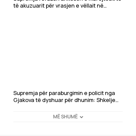
të akuzuarit për vrasjen e vëllait në
Rahovec
Supremja për paraburgimin e policit nga
Gjakova të dyshuar për dhunim: Shkelje
procedurale, pa prova dhe arsye konkrete
MË SHUMË