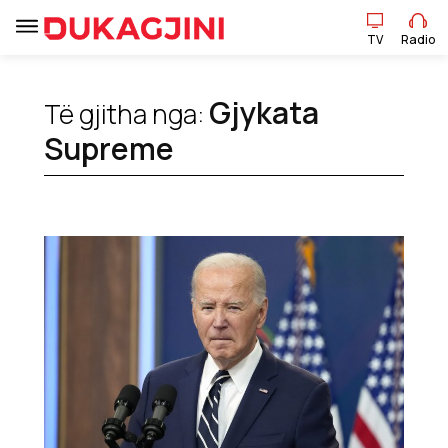
TV
Radio
Gjykata
Të gjitha nga:
TV
Radio
Supreme
Lajme
Sport
Pikëpamje
Art Jete
Kulturë