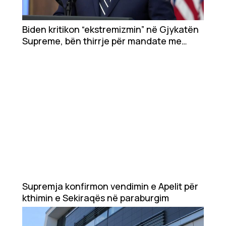
Showbiz
Ekonomi
Biden kritikon “ekstremizmin” në Gjykatën
Supreme, bën thirrje për mandate me
limite
Teknologji
Udhëtime
DuVideo
Supremja konfirmon vendimin e Apelit për
kthimin e Sekiraqës në paraburgim