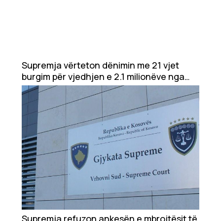
Supremja vërteton dënimin me 21 vjet
burgim për vjedhjen e 2.1 milionëve nga
Thesari
Supremja refuzon ankesën e mbrojtësit të